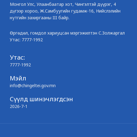
Монгол Улс, Улаанбаатар хот, Чингэлтэй дүүрэг, 4
дүгээр хороо, Ж.Самбуугийн гудамж-16, Нийслэлийн
нутгийн захиргааны III байр.
Өргөдөл, гомдол хариуцсан мэргэжилтэн С.Золжаргал
Утас: 7777-1992
Утас:
7777-1992
Мэйл
info@chingeltei.gov.mn
Сүүлд шинэчлэгдсэн
2026-7-1