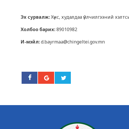
Эх сурвалж:
Хүнс, худалдаа үйлчилгээний хэлт
Холбоо барих:
89010982
И-мэйл:
d.bayrmaa@chingeltei.gov.mn