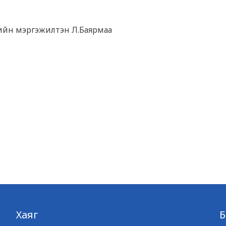
сийн мэргэжилтэн Л.Баярмаа
Хаяг