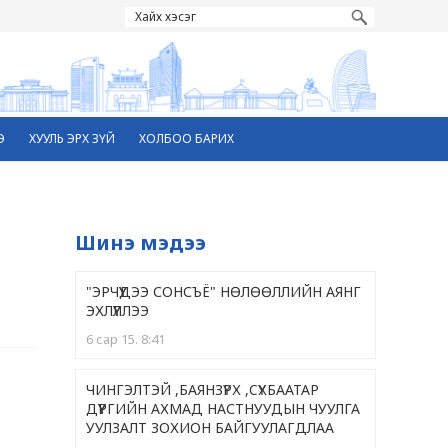
Э
ХУУЛЬ ЭРХ ЗҮЙ
ХОЛБОО БАРИХ
Шинэ мэдээ
"ЭРЧҮҮДЭЭ СОНСЪЁ" НӨЛӨӨЛЛИЙН АЯНГ
ЭХЛҮҮЛЛЭЭ
6 сар 15. 8:41
ЧИНГЭЛТЭЙ ,БАЯНЗҮРХ ,CҮХБААТАР
ДҮҮРГИЙН АХМАД НАСТНУУДЫН ЧУУЛГА
УУЛЗАЛТ ЗОХИОН БАЙГУУЛАГДЛАА