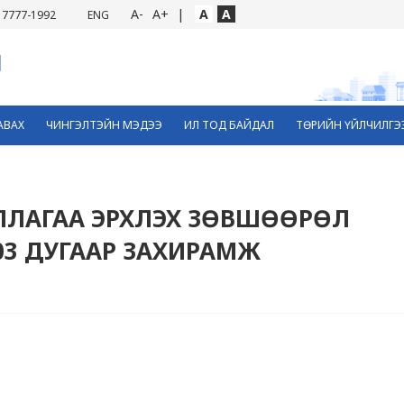
A-
A+
|
A
A
7777-1992
ENG
АВАХ
ЧИНГЭЛТЭЙН МЭДЭЭ
ИЛ ТОД БАЙДАЛ
ТӨРИЙН ҮЙЛЧИЛГЭ
ЛЛАГАА ЭРХЛЭХ ЗӨВШӨӨРӨЛ
/03 ДУГААР ЗАХИРАМЖ