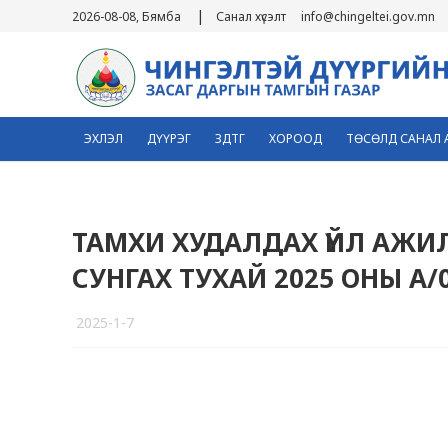
|
2026-08-08, Бямба
Санал хүсэлт
info@chingeltei.gov.mn
ЭХЛЭЛ
ДҮҮРЭГ
ЗДТГ
ХОРООД
ТӨСӨЛД САНАЛ 
ТАМХИ ХУДАЛДАХ ҮЙЛ АЖИ
СУНГАХ ТУХАЙ 2025 ОНЫ А
2025-1-7
8