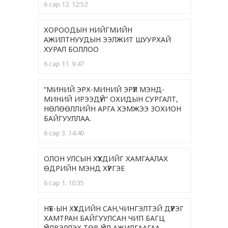
6 сар 12. 12:52
ХОРООДЫН НИЙГМИЙН
АЖИЛТНУУДЫН ЭЭЛЖИТ ШУУРХАЙ
ХУРАЛ БОЛЛОО
6 сар 11. 9:47
“МИНИЙ ЭРХ-МИНИЙ ЭРҮҮЛ МЭНД-
МИНИЙ ИРЭЭДҮЙ” ОХИДЫН СУРГАЛТ,
НӨЛӨӨЛЛИЙН АРГА ХЭМЖЭЭ ЗОХИОН
БАЙГУУЛЛАА.
6 сар 3. 14:40
ОЛОН УЛСЫН ХҮҮХДИЙГ ХАМГААЛАХ
ӨДРИЙН МЭНД ХҮРГЭЕ
6 сар 1. 10:35
НҮБ-ЫН ХҮҮХДИЙН САН,ЧИНГЭЛТЭЙ ДҮҮРЭГ
ХАМТРАН БАЙГУУЛСАН ЧИП БАГЦ
ҮЙЛВЭРЛЭХ ТӨВ ҮЙЛ АЖИЛГААГАА