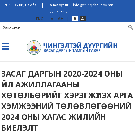
|
2026-08-08, Бямба
Санал хүсэлт
info@chingeltei.gov.mn
7777-1992
A-
A+
|
A
A
ENG
ЗАСАГ ДАРГЫН 2020-2024 ОНЫ
ҮЙЛ АЖИЛЛАГААНЫ
ХӨТӨЛБӨРИЙГ ХЭРЭГЖҮҮЛЭХ АРГА
ХЭМЖЭЭНИЙ ТӨЛӨВЛӨГӨӨНИЙ
2024 ОНЫ ХАГАС ЖИЛИЙН
БИЕЛЭЛТ