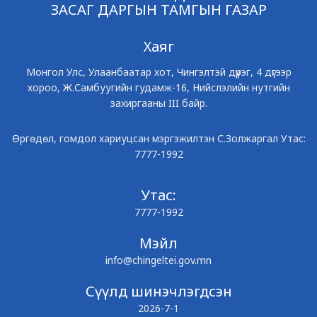
ЗАСАГ ДАРГЫН ТАМГЫН ГАЗАР
Хаяг
Монгол Улс, Улаанбаатар хот, Чингэлтэй дүүрэг, 4 дүгээр
хороо, Ж.Самбуугийн гудамж-16, Нийслэлийн нутгийн
захиргааны III байр.
Өргөдөл, гомдол хариуцсан мэргэжилтэн С.Золжаргал Утас:
7777-1992
Утас:
7777-1992
Мэйл
info@chingeltei.gov.mn
Сүүлд шинэчлэгдсэн
2026-7-1