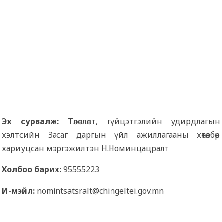
Эх сурвалж:
Төлөвлөлт, гүйцэтгэлийн удирдлагын
хэлтсийн Засаг даргын үйл ажиллагааны хөтөлбөр
хариуцсан мэргэжилтэн Н.Номинцацралт
Холбоо барих:
95555223
И-мэйл:
nomintsatsralt@chingeltei.gov.mn