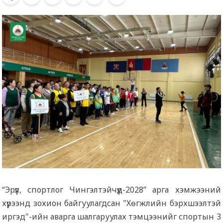
“Эрүүл, спортлог Чингэлтэйчүүд-2028” арга хэмжээний
хүрээнд зохион байгуулагдсан "Хөгжлийн бэрхшээлтэй
иргэд"-ийн аварга шалгаруулах тэмцээнийг спортын 3