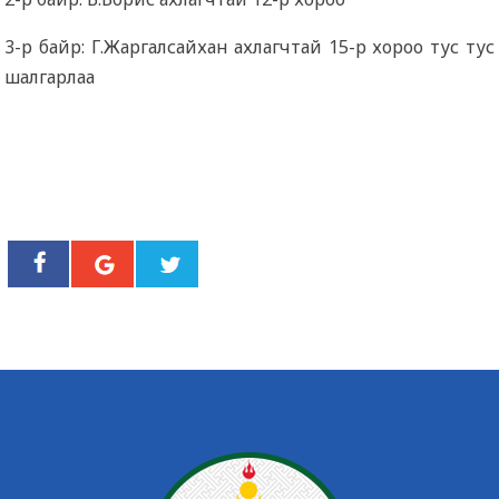
3-р байр: Г.Жаргалсайхан ахлагчтай 15-р хороо тус тус
шалгарлаа