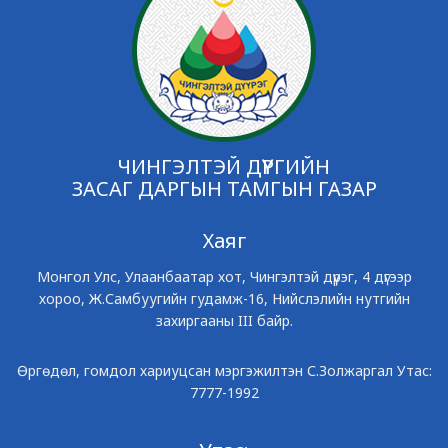
ЧИНГЭЛТЭЙ ДҮҮРГИЙН
ЗАСАГ ДАРГЫН ТАМГЫН ГАЗАР
Хаяг
Монгол Улс, Улаанбаатар хот, Чингэлтэй дүүрэг, 4 дүгээр
хороо, Ж.Самбуугийн гудамж-16, Нийслэлийн нутгийн
захиргааны III байр.
Өргөдөл, гомдол хариуцсан мэргэжилтэн С.Золжаргал Утас:
7777-1992