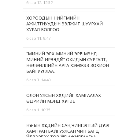
6 сар 12. 12:52
ХОРООДЫН НИЙГМИЙН
АЖИЛТНУУДЫН ЭЭЛЖИТ ШУУРХАЙ
ХУРАЛ БОЛЛОО
6 сар 11. 9:47
“МИНИЙ ЭРХ-МИНИЙ ЭРҮҮЛ МЭНД-
МИНИЙ ИРЭЭДҮЙ” ОХИДЫН СУРГАЛТ,
НӨЛӨӨЛЛИЙН АРГА ХЭМЖЭЭ ЗОХИОН
БАЙГУУЛЛАА.
6 сар 3. 14:40
ОЛОН УЛСЫН ХҮҮХДИЙГ ХАМГААЛАХ
ӨДРИЙН МЭНД ХҮРГЭЕ
6 сар 1. 10:35
НҮБ-ЫН ХҮҮХДИЙН САН,ЧИНГЭЛТЭЙ ДҮҮРЭГ
ХАМТРАН БАЙГУУЛСАН ЧИП БАГЦ
ҮЙЛВЭРЛЭХ ТӨВ ҮЙЛ АЖИЛГААГАА