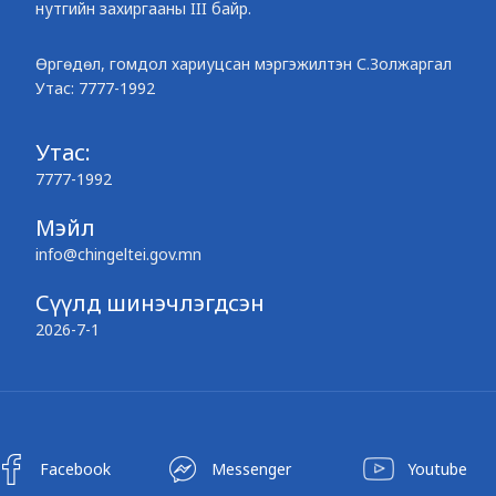
нутгийн захиргааны III байр.
Өргөдөл, гомдол хариуцсан мэргэжилтэн С.Золжаргал
Утас: 7777-1992
Утас:
7777-1992
Мэйл
info@chingeltei.gov.mn
Сүүлд шинэчлэгдсэн
2026-7-1
Facebook
Messenger
Youtube