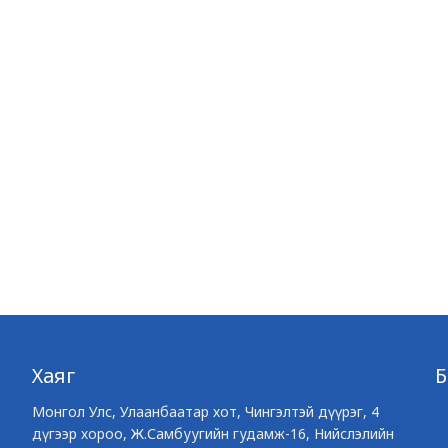
Хаяг
Монгол Улс, Улаанбаатар хот, Чингэлтэй дүүрэг, 4
дүгээр хороо, Ж.Самбуугийн гудамж-16, Нийслэлийн