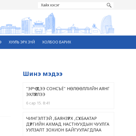
Э
ХУУЛЬ ЭРХ ЗҮЙ
ХОЛБОО БАРИХ
Шинэ мэдээ
"ЭРЧҮҮДЭЭ СОНСЪЁ" НӨЛӨӨЛЛИЙН АЯНГ
ЭХЛҮҮЛЛЭЭ
6 сар 15. 8:41
ЧИНГЭЛТЭЙ ,БАЯНЗҮРХ ,CҮХБААТАР
ДҮҮРГИЙН АХМАД НАСТНУУДЫН ЧУУЛГА
УУЛЗАЛТ ЗОХИОН БАЙГУУЛАГДЛАА