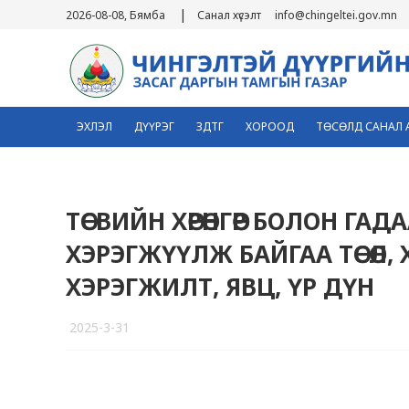
|
2026-08-08, Бямба
Санал хүсэлт
info@chingeltei.gov.mn
ЭХЛЭЛ
ДҮҮРЭГ
ЗДТГ
ХОРООД
ТӨСӨЛД САНАЛ 
ТӨСВИЙН ХӨРӨНГӨӨР БОЛОН Г
ХЭРЭГЖҮҮЛЖ БАЙГАА ТӨСӨЛ, 
ХЭРЭГЖИЛТ, ЯВЦ, ҮР ДҮН
2025-3-31
1