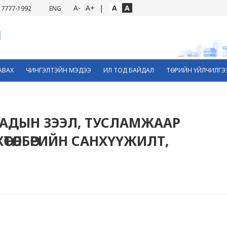
A-
A+
|
A
A
7777-1992
ENG
АВАХ
ЧИНГЭЛТЭЙН МЭДЭЭ
ИЛ ТОД БАЙДАЛ
ТӨРИЙН ҮЙЛЧИЛГЭ
АДААДЫН ЗЭЭЛ, ТУСЛАМЖААР
ХӨТӨЛБӨРИЙН САНХҮҮЖИЛТ,