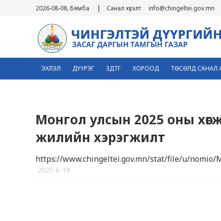
|
2026-08-08, Бямба
Санал хүсэлт
info@chingeltei.gov.mn
ЭХЛЭЛ
ДҮҮРЭГ
ЗДТГ
ХОРООД
ТӨСӨЛД САНАЛ 
Монгол улсын 2025 оны хөгжл
жилийн хэрэгжилт
https://www.chingeltei.gov.mn/stat/file/u/nomio/МУ
2025-6-19
2