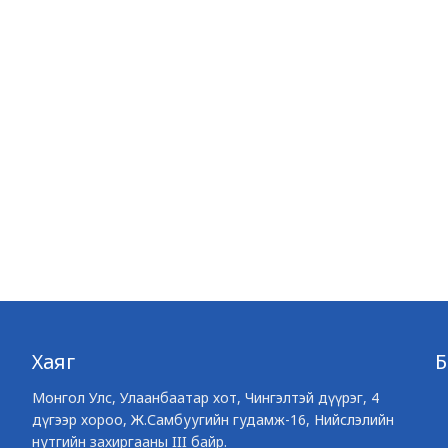
Хаяг
Монгол Улс, Улаанбаатар хот, Чингэлтэй дүүрэг, 4
дүгээр хороо, Ж.Самбуугийн гудамж-16, Нийслэлийн
нутгийн захиргааны III байр.