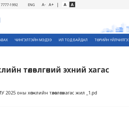
A-
A+
|
A
A
7777-1992
ENG
АВАХ
ЧИНГЭЛТЭЙН МЭДЭЭ
ИЛ ТОД БАЙДАЛ
ТӨРИЙН ҮЙЛЧИЛГЭ
ийн төлөвлгөөний эхний хагас
 2025 оны хөгжлийн төлөвлөгөө хагас жил _1.pd