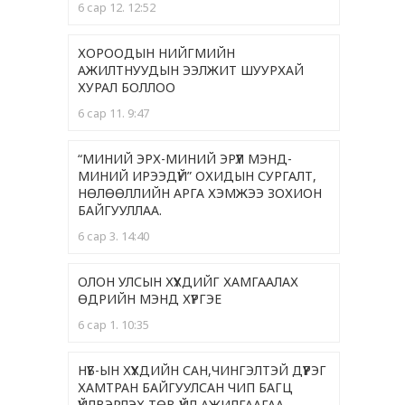
6 сар 12. 12:52
ХОРООДЫН НИЙГМИЙН
АЖИЛТНУУДЫН ЭЭЛЖИТ ШУУРХАЙ
ХУРАЛ БОЛЛОО
6 сар 11. 9:47
“МИНИЙ ЭРХ-МИНИЙ ЭРҮҮЛ МЭНД-
МИНИЙ ИРЭЭДҮЙ” ОХИДЫН СУРГАЛТ,
НӨЛӨӨЛЛИЙН АРГА ХЭМЖЭЭ ЗОХИОН
БАЙГУУЛЛАА.
6 сар 3. 14:40
ОЛОН УЛСЫН ХҮҮХДИЙГ ХАМГААЛАХ
ӨДРИЙН МЭНД ХҮРГЭЕ
6 сар 1. 10:35
НҮБ-ЫН ХҮҮХДИЙН САН,ЧИНГЭЛТЭЙ ДҮҮРЭГ
ХАМТРАН БАЙГУУЛСАН ЧИП БАГЦ
ҮЙЛВЭРЛЭХ ТӨВ ҮЙЛ АЖИЛГААГАА