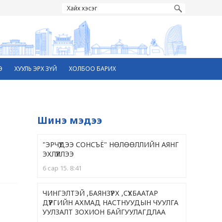
Э
ХУУЛЬ ЭРХ ЗҮЙ
ХОЛБОО БАРИХ
Шинэ мэдээ
"ЭРЧҮҮДЭЭ СОНСЪЁ" НӨЛӨӨЛЛИЙН АЯНГ
ЭХЛҮҮЛЛЭЭ
6 сар 15. 8:41
ЧИНГЭЛТЭЙ ,БАЯНЗҮРХ ,CҮХБААТАР
ДҮҮРГИЙН АХМАД НАСТНУУДЫН ЧУУЛГА
УУЛЗАЛТ ЗОХИОН БАЙГУУЛАГДЛАА