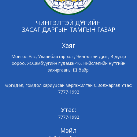
ЧИНГЭЛТЭЙ ДҮҮРГИЙН
ЗАСАГ ДАРГЫН ТАМГЫН ГАЗАР
Хаяг
Монгол Улс, Улаанбаатар хот, Чингэлтэй дүүрэг, 4 дүгээр
хороо, Ж.Самбуугийн гудамж-16, Нийслэлийн нутгийн
захиргааны III байр.
Өргөдөл, гомдол хариуцсан мэргэжилтэн С.Золжаргал Утас:
7777-1992
Утас:
7777-1992
Мэйл