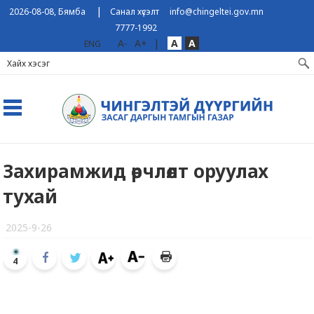
|
2026-08-08, Бямба
Санал хүсэлт
info@chingeltei.gov.mn
7777-1992
A-
A+
|
A
A
ENG
Захирамжид өөрчлөлт оруулах
тухай
2025-9-26
4