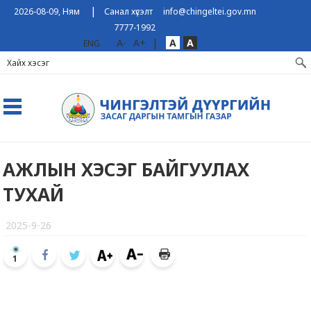
|
2026-08-09, Ням
Санал хүсэлт
info@chingeltei.gov.mn
7777-1992
A-
A+
|
A
A
ENG
АЖЛЫН ХЭСЭГ БАЙГУУЛАХ
ТУХАЙ
2025-9-26
1