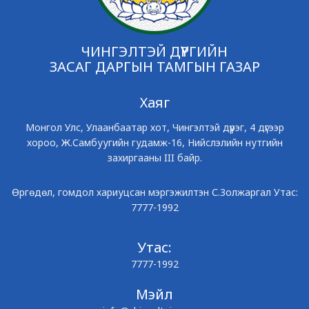
ЧИНГЭЛТЭЙ ДҮҮРГИЙН
ЗАСАГ ДАРГЫН ТАМГЫН ГАЗАР
Хаяг
Монгол Улс, Улаанбаатар хот, Чингэлтэй дүүрэг, 4 дүгээр
хороо, Ж.Самбуугийн гудамж-16, Нийслэлийн нутгийн
захиргааны III байр.
Өргөдөл, гомдол хариуцсан мэргэжилтэн С.Золжаргал Утас:
7777-1992
Утас:
7777-1992
Мэйл