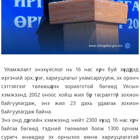
Уламжлалт энэхүү ёслол нь 16 нас хүрч буй хүүхдүүдэд
иргэний эрх, үүрэг, хариуцлагыг ухамсарлуулж, эх оронч
сэтгэлгээг төлөвшүүлэх зорилготой бөгөөд Улсын
хэмжээнд 2002 оноос хойш жил бүр тасралтгүй зохион
байгуулагдаж, энэ жил 23 дахь удаагаа зохион
байгуулагдаж байна.
Энэ онд дүүргийн хэмжээнд нийт 2300 хүүхэд 16 нас хүрч
байгаа бөгөөд тэдний төлөөлөл болж 1300 орчим
сурагч өнөөдөр эх орныхоо өмнө хариуцлагатай