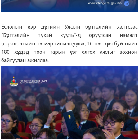
Ёслолын үеэр дүүргийн Улсын бүртгэлийн хэлтсээс
“Бүртгэлийн тухай хууль”-д оруулсан нэмэлт
өөрчлөлтийн талаар танилцуулж, 16 нас хүрч буй нийт
180 хүүхдэд тоон гарын үсэг олгох ажлыг зохион
байгуулан ажиллаа.