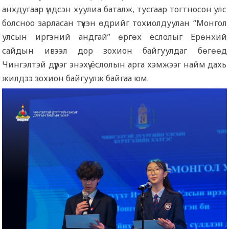
анхдугаар үндсэн хуулиа баталж, тусгаар тогтносон улс
болсноо зарласан түүхэн өдрийг тохиолдуулан “Монгол
улсын иргэний андгай” өргөх ёслолыг Ерөнхий
сайдын ивээл дор зохион байгуулдаг бөгөөд
Чингэлтэй дүүрэг энэхүү ёслолын арга хэмжээг найм дахь
жилдээ зохион байгуулж байгаа юм.