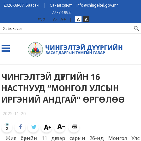
|
2026-08-07, Баасан
Санал хүсэлт
info@chingeltei.gov.mn
7777-1992
A-
A+
|
A
A
ENG
ЧИНГЭЛТЭЙ ДҮҮРГИЙН 16
НАСТНУУД “МОНГОЛ УЛСЫН
ИРГЭНИЙ АНДГАЙ” ӨРГӨЛӨӨ
2025-11-20
2
Жил бүрийн 11 дүгээр сарын 26-нд Монгол Улс