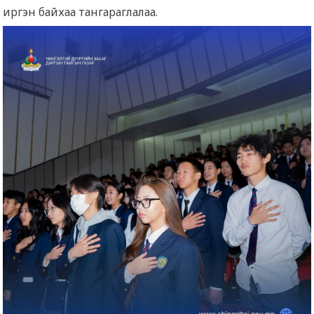
иргэн байхаа тангараглалаа.