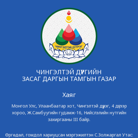
ЧИНГЭЛТЭЙ ДҮҮРГИЙН
ЗАСАГ ДАРГЫН ТАМГЫН ГАЗАР
Хаяг
Монгол Улс, Улаанбаатар хот, Чингэлтэй дүүрэг, 4 дүгээр
хороо, Ж.Самбуугийн гудамж-16, Нийслэлийн нутгийн
захиргааны III байр.
Өргөдөл, гомдол хариуцсан мэргэжилтэн С.Золжаргал Утас: