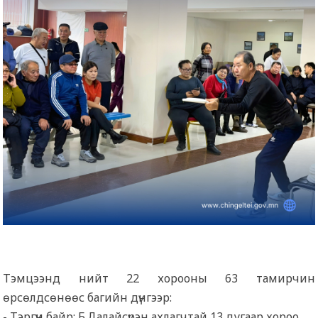
Тэмцээнд нийт 22 хорооны 63 тамирчин
өрсөлдсөнөөс багийн дүнгээр:
- Тэргүүн байр: Б.Далайсүрэн ахлагчтай 13 дугаар хороо