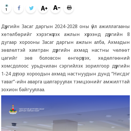
1
Дүүргийн Засаг даргын 2024-2028 оны үйл ажиллагааны
хөтөлбөрийг хэрэгжүүлэх ажлын хүрээнд дүүргийн 8
дугаар хорооны Засаг даргын ажлын алба, Ахмадын
зөвлөлтэй хамтран дүүргийн ахмад настны чөлөөт
цагийг зөв боловсон өнгөрүүлэх, хөдөлгөөний
хомсдолоос урьдчилан сэргийлэх зорилгоор дүүргийн
1-24 дүгээр хороодын ахмад настнуудын дунд “Нисдэг
таваг”-ийн аварга шалгаруулах тэмцээнийг амжилттай
зохион байгууллаа.