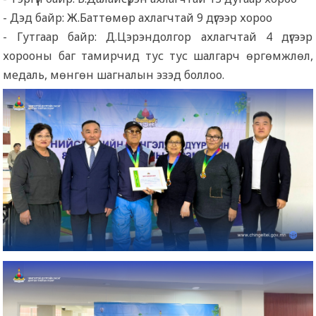
- Дэд байр: Ж.Баттөмөр ахлагчтай 9 дүгээр хороо
- Гутгаар байр: Д.Цэрэндолгор ахлагчтай 4 дүгээр
хорооны баг тамирчид тус тус шалгарч өргөмжлөл,
медаль, мөнгөн шагналын эзэд боллоо.