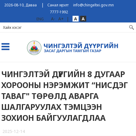
|
2026-08-10, Даваа
Санал хүсэлт
info@chingeltei.gov.mn
7777-1992
A-
A+
|
A
A
ENG
ЧИНГЭЛТЭЙ ДҮҮРГИЙН 8 ДУГААР
ХОРООНЫ НЭРЭМЖИТ “НИСДЭГ
ТАВАГ" ТӨРӨЛД АВАРГА
ШАЛГАРУУЛАХ ТЭМЦЭЭН
ЗОХИОН БАЙГУУЛАГДЛАА
2025-12-14