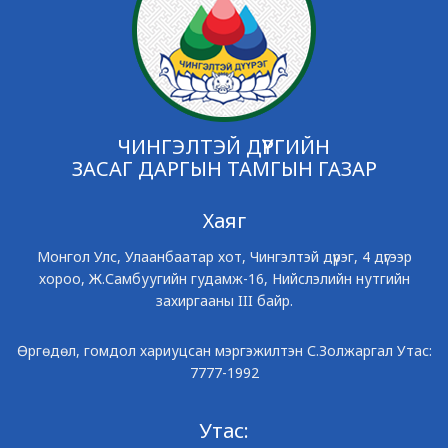
ЧИНГЭЛТЭЙ ДҮҮРГИЙН
ЗАСАГ ДАРГЫН ТАМГЫН ГАЗАР
Хаяг
Монгол Улс, Улаанбаатар хот, Чингэлтэй дүүрэг, 4 дүгээр
хороо, Ж.Самбуугийн гудамж-16, Нийслэлийн нутгийн
захиргааны III байр.
Өргөдөл, гомдол хариуцсан мэргэжилтэн С.Золжаргал Утас:
7777-1992
Утас: