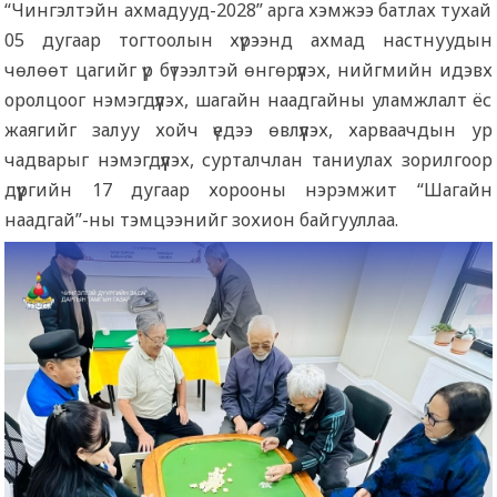
“Чингэлтэйн ахмадууд-2028” арга хэмжээ батлах тухай
05 дугаар тогтоолын хүрээнд ахмад настнуудын
чөлөөт цагийг үр бүтээлтэй өнгөрүүлэх, нийгмийн идэвх
оролцоог нэмэгдүүлэх, шагайн наадгайны уламжлалт ёс
жаягийг залуу хойч үедээ өвлүүлэх, харваачдын ур
чадварыг нэмэгдүүлэх, сурталчлан таниулах зорилгоор
дүүргийн 17 дугаар хорооны нэрэмжит “Шагайн
наадгай”-ны тэмцээнийг зохион байгууллаа.