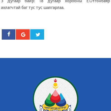
3 дугаар байр: 18 дугаар хорооны Ё.Отгонбаяр
ахлагчтай баг тус тус шалгарлаа.