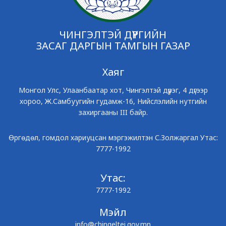
ЧИНГЭЛТЭЙ ДҮҮРГИЙН
ЗАСАГ ДАРГЫН ТАМГЫН ГАЗАР
Хаяг
Монгол Улс, Улаанбаатар хот, Чингэлтэй дүүрэг, 4 дүгээр
хороо, Ж.Самбуугийн гудамж-16, Нийслэлийн нутгийн
захиргааны III байр.
Өргөдөл, гомдол хариуцсан мэргэжилтэн С.Золжаргал Утас:
7777-1992
Утас:
7777-1992
Мэйл
info@chingeltei.gov.mn