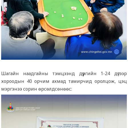
Шагайн наадгайны тэмцээнд дүүргийн 1-24 дүгээр
хороодын 40 орчим ахмад тамирчид оролцож, цэц
мэргэнээ сорин өрсөлдсөнөөс: