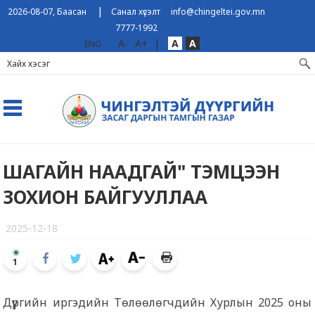
|
2026-08-07, Баасан
Санал хүсэлт
info@chingeltei.gov.mn
7777-1992
A-
A+
|
A
A
ENG
ШАГАЙН НААДГАЙ" ТЭМЦЭЭН
ЗОХИОН БАЙГУУЛЛАА
2025-12-18
1
Дүүргийн иргэдийн Төлөөлөгчдийн Хурлын 2025 оны