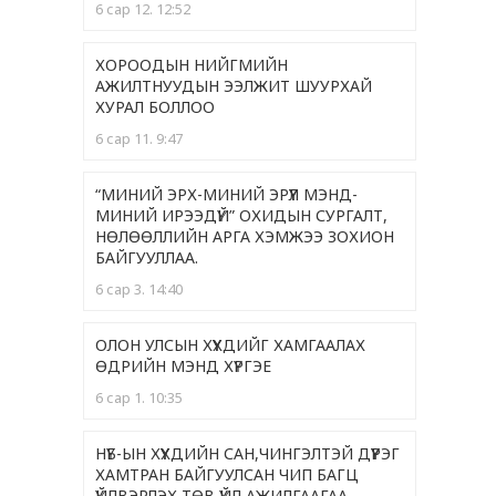
6 сар 12. 12:52
ХОРООДЫН НИЙГМИЙН
АЖИЛТНУУДЫН ЭЭЛЖИТ ШУУРХАЙ
ХУРАЛ БОЛЛОО
6 сар 11. 9:47
“МИНИЙ ЭРХ-МИНИЙ ЭРҮҮЛ МЭНД-
МИНИЙ ИРЭЭДҮЙ” ОХИДЫН СУРГАЛТ,
НӨЛӨӨЛЛИЙН АРГА ХЭМЖЭЭ ЗОХИОН
БАЙГУУЛЛАА.
6 сар 3. 14:40
ОЛОН УЛСЫН ХҮҮХДИЙГ ХАМГААЛАХ
ӨДРИЙН МЭНД ХҮРГЭЕ
6 сар 1. 10:35
НҮБ-ЫН ХҮҮХДИЙН САН,ЧИНГЭЛТЭЙ ДҮҮРЭГ
ХАМТРАН БАЙГУУЛСАН ЧИП БАГЦ
ҮЙЛВЭРЛЭХ ТӨВ ҮЙЛ АЖИЛГААГАА