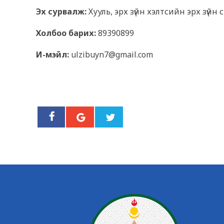
Эх сурвалж:
Хууль, эрх зүйн хэлтсийн эрх зүй
Холбоо барих:
89390899
И-мэйл:
ulzibuyn7@gmail.com