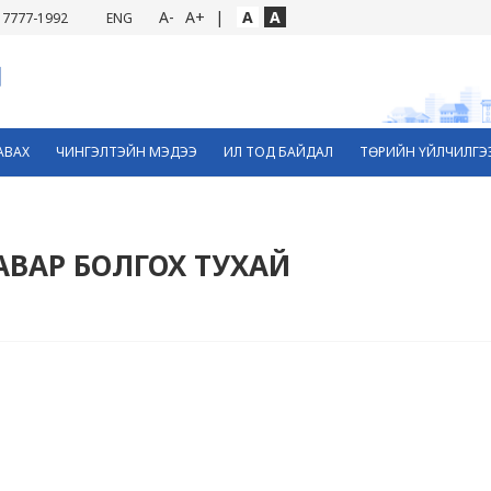
A-
A+
|
A
A
7777-1992
ENG
АВАХ
ЧИНГЭЛТЭЙН МЭДЭЭ
ИЛ ТОД БАЙДАЛ
ТӨРИЙН ҮЙЛЧИЛГЭ
АВАР БОЛГОХ ТУХАЙ