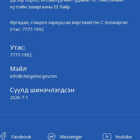
нутгийн захиргааны III байр.
Өргөдөл, гомдол хариуцсан мэргэжилтэн С.Золжаргал
Утас: 7777-1992
Утас:
7777-1992
Мэйл
info@chingeltei.gov.mn
Сүүлд шинэчлэгдсэн
2026-7-1
Facebook
Messenger
Youtube