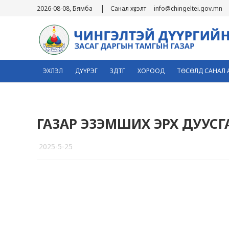
|
2026-08-08, Бямба
Санал хүсэлт
info@chingeltei.gov.mn
ЭХЛЭЛ
ДҮҮРЭГ
ЗДТГ
ХОРООД
ТӨСӨЛД САНАЛ 
ГАЗАР ЭЗЭМШИХ ЭРХ ДУУСГ
2025-5-25
1