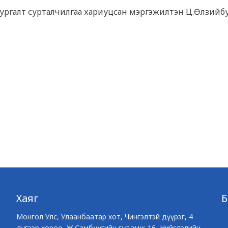
н сургалт сурталчилгаа хариуцсан мэргэжилтэн Ц.Өлзийб
Хаяг
Монгол Улс, Улаанбаатар хот, Чингэлтэй дүүрэг, 4
дүгээр хороо, Ж.Самбуугийн гудамж-16, Нийслэлийн