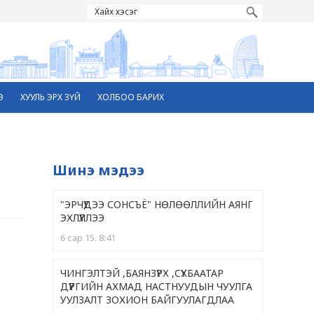
Э
ХУУЛЬ ЭРХ ЗҮЙ
ХОЛБОО БАРИХ
Шинэ мэдээ
"ЭРЧҮҮДЭЭ СОНСЪЁ" НӨЛӨӨЛЛИЙН АЯНГ
ЭХЛҮҮЛЛЭЭ
6 сар 15. 8:41
ЧИНГЭЛТЭЙ ,БАЯНЗҮРХ ,CҮХБААТАР
ДҮҮРГИЙН АХМАД НАСТНУУДЫН ЧУУЛГА
УУЛЗАЛТ ЗОХИОН БАЙГУУЛАГДЛАА