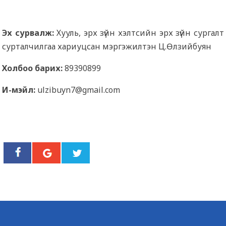
Эх сурвалж:
Хууль, эрх зүйн хэлтсийн эрх зүйн сургалт
сурталчилгаа хариуцсан мэргэжилтэн Ц.Өлзийбуян
Холбоо барих:
89390899
И-мэйл:
ulzibuyn7@gmail.com