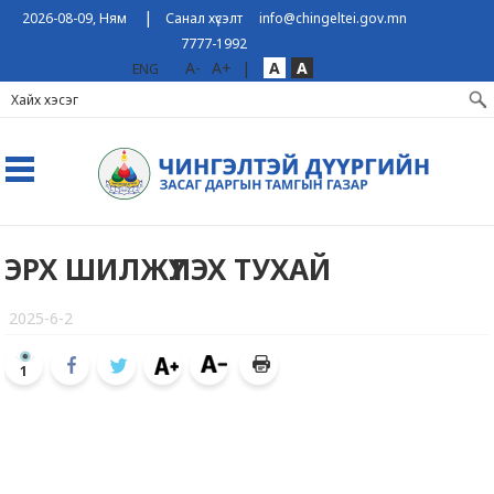
|
2026-08-09, Ням
Санал хүсэлт
info@chingeltei.gov.mn
7777-1992
A-
A+
|
A
A
ENG
ЭРХ ШИЛЖҮҮЛЭХ ТУХАЙ
2025-6-2
1