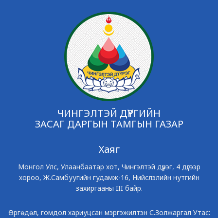
ЧИНГЭЛТЭЙ ДҮҮРГИЙН
ЗАСАГ ДАРГЫН ТАМГЫН ГАЗАР
Хаяг
Монгол Улс, Улаанбаатар хот, Чингэлтэй дүүрэг, 4 дүгээр
хороо, Ж.Самбуугийн гудамж-16, Нийслэлийн нутгийн
захиргааны III байр.
Өргөдөл, гомдол хариуцсан мэргэжилтэн С.Золжаргал Утас: