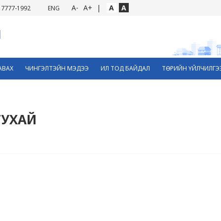
A-
A+
|
A
A
7777-1992
ENG
АВАХ
ЧИНГЭЛТЭЙН МЭДЭЭ
ИЛ ТОД БАЙДАЛ
ТӨРИЙН ҮЙЛЧИЛГЭ
ТУХАЙ