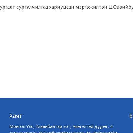
н сургалт сурталчилгаа хариуцсан мэргэжилтэн Ц.Өлзийб
Хаяг
Монгол Улс, Улаанбаатар хот, Чингэлтэй дүүрэг, 4
дүгээр хороо, Ж.Самбуугийн гудамж-16, Нийслэлийн