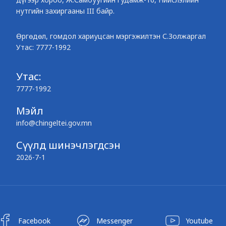
нутгийн захиргааны III байр.
Өргөдөл, гомдол хариуцсан мэргэжилтэн С.Золжаргал
Утас: 7777-1992
Утас:
7777-1992
Мэйл
info@chingeltei.gov.mn
Сүүлд шинэчлэгдсэн
2026-7-1
Facebook
Messenger
Youtube