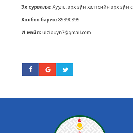
Эх сурвалж:
Хууль, эрх зүйн хэлтсийн эрх зүй
Холбоо барих:
89390899
И-мэйл:
ulzibuyn7@gmail.com