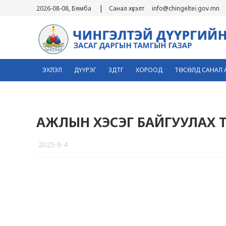
|
2026-08-08, Бямба
Санал хүсэлт
info@chingeltei.gov.mn
ЭХЛЭЛ
ДҮҮРЭГ
ЗДТГ
ХОРООД
ТӨСӨЛД САНАЛ 
АЖЛЫН ХЭСЭГ БАЙГУУЛАХ 
2025-9-4
2