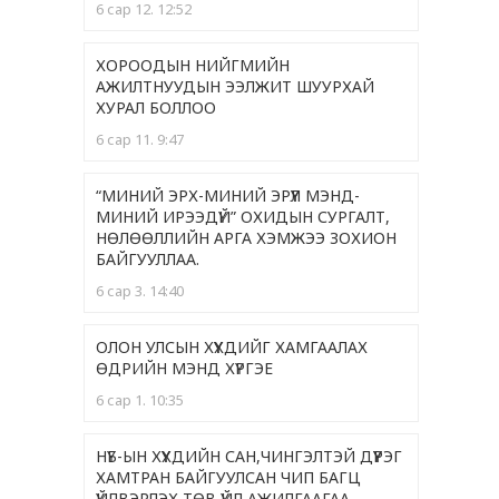
6 сар 12. 12:52
ХОРООДЫН НИЙГМИЙН
АЖИЛТНУУДЫН ЭЭЛЖИТ ШУУРХАЙ
ХУРАЛ БОЛЛОО
6 сар 11. 9:47
“МИНИЙ ЭРХ-МИНИЙ ЭРҮҮЛ МЭНД-
МИНИЙ ИРЭЭДҮЙ” ОХИДЫН СУРГАЛТ,
НӨЛӨӨЛЛИЙН АРГА ХЭМЖЭЭ ЗОХИОН
БАЙГУУЛЛАА.
6 сар 3. 14:40
ОЛОН УЛСЫН ХҮҮХДИЙГ ХАМГААЛАХ
ӨДРИЙН МЭНД ХҮРГЭЕ
6 сар 1. 10:35
НҮБ-ЫН ХҮҮХДИЙН САН,ЧИНГЭЛТЭЙ ДҮҮРЭГ
ХАМТРАН БАЙГУУЛСАН ЧИП БАГЦ
ҮЙЛВЭРЛЭХ ТӨВ ҮЙЛ АЖИЛГААГАА