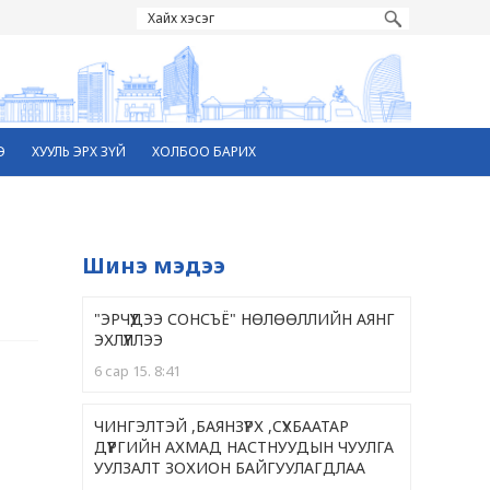
Э
ХУУЛЬ ЭРХ ЗҮЙ
ХОЛБОО БАРИХ
Шинэ мэдээ
"ЭРЧҮҮДЭЭ СОНСЪЁ" НӨЛӨӨЛЛИЙН АЯНГ
ЭХЛҮҮЛЛЭЭ
6 сар 15. 8:41
ЧИНГЭЛТЭЙ ,БАЯНЗҮРХ ,CҮХБААТАР
ДҮҮРГИЙН АХМАД НАСТНУУДЫН ЧУУЛГА
УУЛЗАЛТ ЗОХИОН БАЙГУУЛАГДЛАА