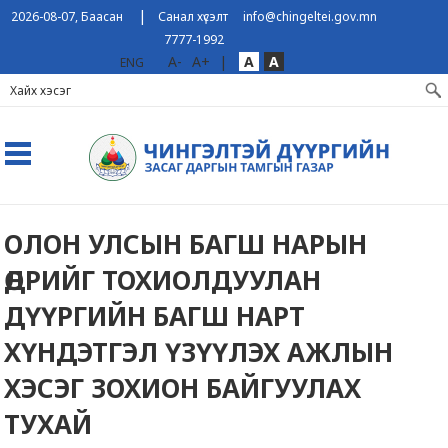
|
2026-08-07, Баасан
Санал хүсэлт
info@chingeltei.gov.mn
7777-1992
A-
A+
|
A
A
ENG
ОЛОН УЛСЫН БАГШ НАРЫН
ӨДРИЙГ ТОХИОЛДУУЛАН
ДҮҮРГИЙН БАГШ НАРТ
ХҮНДЭТГЭЛ ҮЗҮҮЛЭХ АЖЛЫН
ХЭСЭГ ЗОХИОН БАЙГУУЛАХ
ТУХАЙ