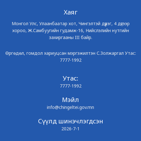
Хаяг
Монгол Улс, Улаанбаатар хот, Чингэлтэй дүүрэг, 4 дүгээр
хороо, Ж.Самбуугийн гудамж-16, Нийслэлийн нутгийн
захиргааны III байр.
Өргөдөл, гомдол хариуцсан мэргэжилтэн С.Золжаргал Утас:
7777-1992
Утас:
7777-1992
Мэйл
info@chingeltei.gov.mn
Сүүлд шинэчлэгдсэн
2026-7-1