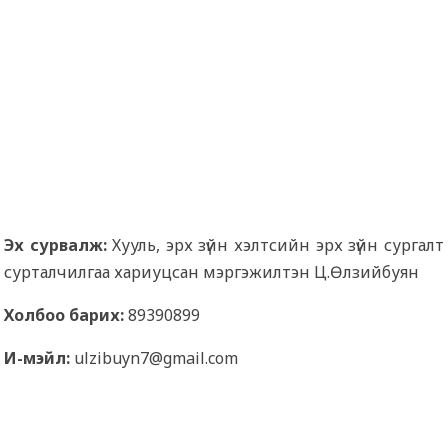
Эх сурвалж:
Хууль, эрх зүйн хэлтсийн эрх зүйн сургалт
сурталчилгаа хариуцсан мэргэжилтэн Ц.Өлзийбуян
Холбоо барих:
89390899
И-мэйл:
ulzibuyn7@gmail.com