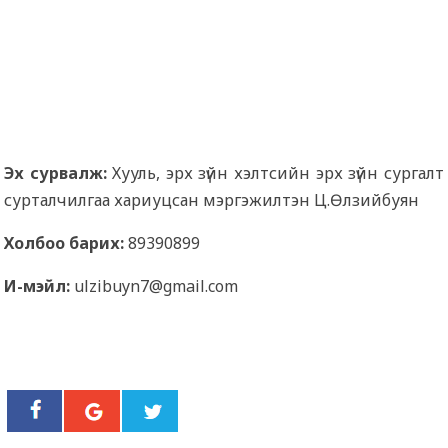
Эх сурвалж:
Хууль, эрх зүйн хэлтсийн эрх зүйн сургалт
сурталчилгаа хариуцсан мэргэжилтэн Ц.Өлзийбуян
Холбоо барих:
89390899
И-мэйл:
ulzibuyn7@gmail.com