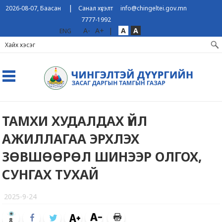
|
2026-08-07, Баасан
Санал хүсэлт
info@chingeltei.gov.mn
7777-1992
A-
A+
|
A
A
ENG
ТАМХИ ХУДАЛДАХ ҮЙЛ
АЖИЛЛАГАА ЭРХЛЭХ
ЗӨВШӨӨРӨЛ ШИНЭЭР ОЛГОХ,
СУНГАХ ТУХАЙ
2025-9-24
8