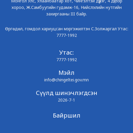
Монгол Улс, Улаанбаатар хот, Чингэлтэй дүүрэг, 4 дүгээр
хороо, Ж.Самбуугийн гудамж-16, Нийслэлийн нутгийн
захиргааны III байр.
Өргөдөл, гомдол хариуцсан мэргэжилтэн С.Золжаргал Утас:
7777-1992
Утас:
7777-1992
Мэйл
info@chingeltei.gov.mn
Сүүлд шинэчлэгдсэн
2026-7-1
Байршил