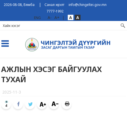
|
2026-08-08, Бямба
Санал хүсэлт
info@chingeltei.gov.mn
7777-1992
A-
A+
|
A
A
ENG
АЖЛЫН ХЭСЭГ БАЙГУУЛАХ
ТУХАЙ
2025-11-3
4