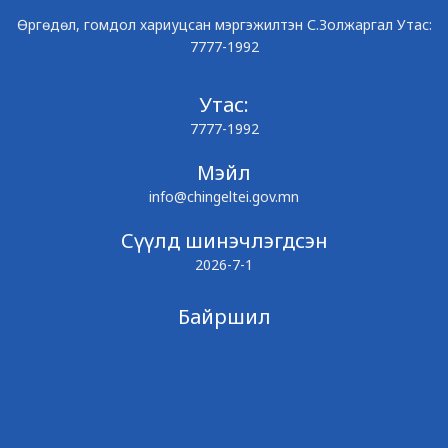
Өргөдөл, гомдол хариуцсан мэргэжилтэн С.Золжаргал Утас:
7777-1992
Утас:
7777-1992
Мэйл
info@chingeltei.gov.mn
Сүүлд шинэчлэгдсэн
2026-7-1
Байршил