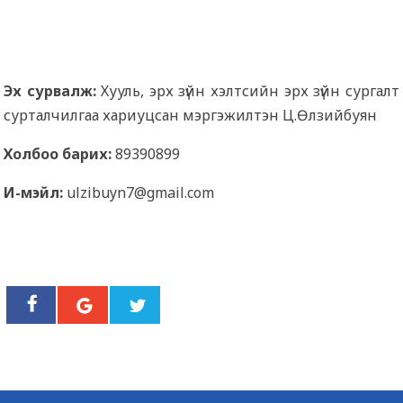
Эх сурвалж:
Хууль, эрх зүйн хэлтсийн эрх зүйн сургалт
сурталчилгаа хариуцсан мэргэжилтэн Ц.Өлзийбуян
Холбоо барих:
89390899
И-мэйл:
ulzibuyn7@gmail.com