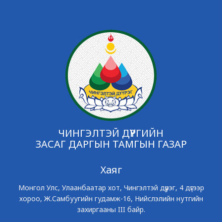
ЧИНГЭЛТЭЙ ДҮҮРГИЙН
ЗАСАГ ДАРГЫН ТАМГЫН ГАЗАР
Хаяг
Монгол Улс, Улаанбаатар хот, Чингэлтэй дүүрэг, 4 дүгээр
хороо, Ж.Самбуугийн гудамж-16, Нийслэлийн нутгийн
захиргааны III байр.