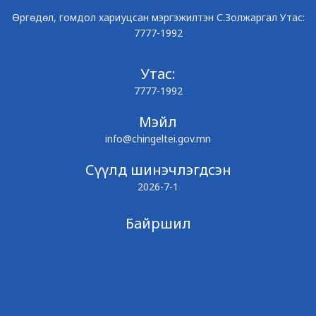
Өргөдөл, гомдол хариуцсан мэргэжилтэн С.Золжаргал Утас:
7777-1992
Утас:
7777-1992
Мэйл
info@chingeltei.gov.mn
Сүүлд шинэчлэгдсэн
2026-7-1
Байршил