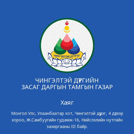
ЧИНГЭЛТЭЙ ДҮҮРГИЙН
ЗАСАГ ДАРГЫН ТАМГЫН ГАЗАР
Хаяг
Монгол Улс, Улаанбаатар хот, Чингэлтэй дүүрэг, 4 дүгээр
хороо, Ж.Самбуугийн гудамж-16, Нийслэлийн нутгийн
захиргааны III байр.