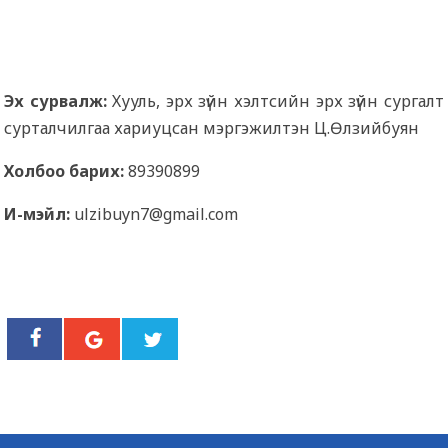
Эх сурвалж:
Хууль, эрх зүйн хэлтсийн эрх зүйн сургалт
сурталчилгаа хариуцсан мэргэжилтэн Ц.Өлзийбуян
Холбоо барих:
89390899
И-мэйл:
ulzibuyn7@gmail.com