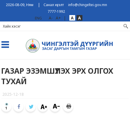
|
2026-08-09, Ням
Санал хүсэлт
info@chingeltei.gov.mn
7777-1992
A-
A+
|
A
A
ENG
ГАЗАР ЭЗЭМШҮҮЛЭХ ЭРХ ОЛГОХ
ТУХАЙ
2025-12-18
1