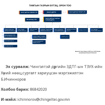
Эх сурвалж:
Чингэлтэй дүүргийн ЗДТГ-ын ТЗУХ-ийн
Хүний нөөц,сургалт хариуцсан мэргэжилтэн
Б.Ичинноров
Холбоо барих:
86842020
И-мэйл:
ichinnorov@chingeltei.gov.mn