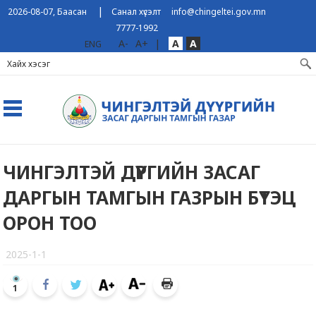
|
2026-08-07, Баасан
Санал хүсэлт
info@chingeltei.gov.mn
7777-1992
A-
A+
|
A
A
ENG
ЧИНГЭЛТЭЙ ДҮҮРГИЙН ЗАСАГ
ДАРГЫН ТАМГЫН ГАЗРЫН БҮТЭЦ
ОРОН ТОО
2025-1-1
1