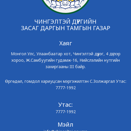
ЧИНГЭЛТЭЙ ДҮҮРГИЙН
ЗАСАГ ДАРГЫН ТАМГЫН ГАЗАР
Хаяг
Монгол Улс, Улаанбаатар хот, Чингэлтэй дүүрэг, 4 дүгээр
хороо, Ж.Самбуугийн гудамж-16, Нийслэлийн нутгийн
захиргааны III байр.
Өргөдөл, гомдол хариуцсан мэргэжилтэн С.Золжаргал Утас:
7777-1992
Утас:
7777-1992
Мэйл