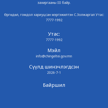
захиргааны III байр.
Өргөдөл, гомдол хариуцсан мэргэжилтэн С.Золжаргал Утас:
7777-1992
Утас:
7777-1992
Мэйл
info@chingeltei.gov.mn
Сүүлд шинэчлэгдсэн
2026-7-1
Байршил