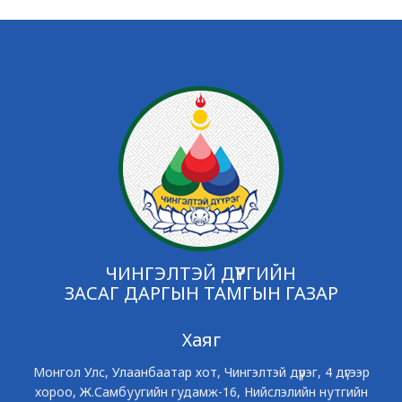
ЧИНГЭЛТЭЙ ДҮҮРГИЙН
ЗАСАГ ДАРГЫН ТАМГЫН ГАЗАР
Хаяг
Монгол Улс, Улаанбаатар хот, Чингэлтэй дүүрэг, 4 дүгээр
хороо, Ж.Самбуугийн гудамж-16, Нийслэлийн нутгийн