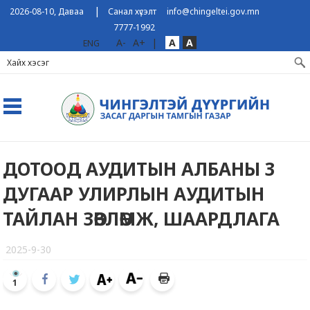
|
2026-08-10, Даваа
Санал хүсэлт
info@chingeltei.gov.mn
7777-1992
A-
A+
|
A
A
ENG
ДОТООД АУДИТЫН АЛБАНЫ 3
ДУГААР УЛИРЛЫН АУДИТЫН
ТАЙЛАН ЗӨВЛӨМЖ, ШААРДЛАГА
2025-9-30
1