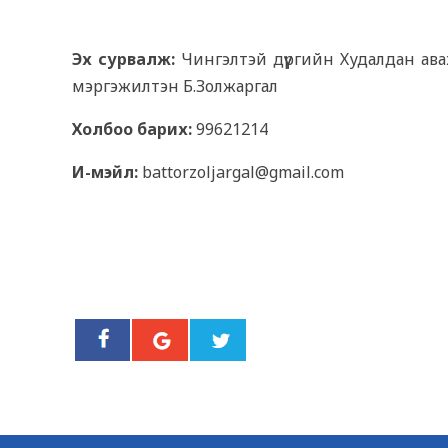
Эх сурвалж:
Чингэлтэй дүүргийн Худалдан ав
мэргэжилтэн Б.Золжаргал
Холбоо барих:
99621214
И-мэйл:
battorzoljargal@gmail.com