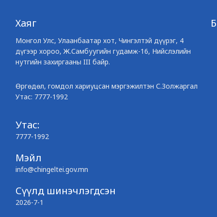
Хаяг
Монгол Улс, Улаанбаатар хот, Чингэлтэй дүүрэг, 4
дүгээр хороо, Ж.Самбуугийн гудамж-16, Нийслэлийн
нутгийн захиргааны III байр.
Өргөдөл, гомдол хариуцсан мэргэжилтэн С.Золжаргал
Утас: 7777-1992
Утас:
7777-1992
Мэйл
info@chingeltei.gov.mn
Сүүлд шинэчлэгдсэн
2026-7-1