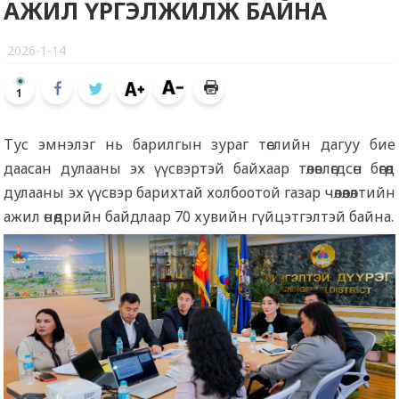
АЖИЛ ҮРГЭЛЖИЛЖ БАЙНА
2026-1-14
1
Тус эмнэлэг нь барилгын зураг төслийн дагуу бие
даасан дулааны эх үүсвэртэй байхаар төлөвлөгдсөн бөгөөд
дулааны эх үүсвэр барихтай холбоотой газар чөлөөлөлтийн
ажил өнөөдрийн байдлаар 70 хувийн гүйцэтгэлтэй байна.