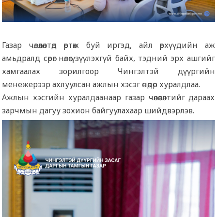
Газар чөлөөлөлтөд өртөж буй иргэд, айл өрхүүдийн аж
амьдралд сөрөг нөлөө үзүүлэхгүй байх, тэдний эрх ашгийг
хамгаалах зорилгоор Чингэлтэй дүүргийн
менежерээр ахлуулсан ажлын хэсэг өнөөдөр хуралдлаа.
Ажлын хэсгийн хуралдаанаар газар чөлөөлөлтийг дараах
зарчмын дагуу зохион байгуулахаар шийдвэрлэв.