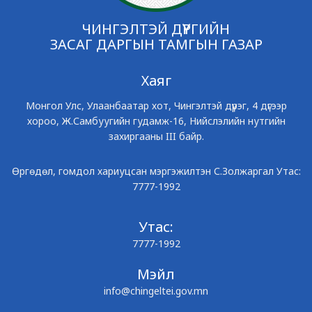
ЧИНГЭЛТЭЙ ДҮҮРГИЙН
ЗАСАГ ДАРГЫН ТАМГЫН ГАЗАР
Хаяг
Монгол Улс, Улаанбаатар хот, Чингэлтэй дүүрэг, 4 дүгээр
хороо, Ж.Самбуугийн гудамж-16, Нийслэлийн нутгийн
захиргааны III байр.
Өргөдөл, гомдол хариуцсан мэргэжилтэн С.Золжаргал Утас:
7777-1992
Утас:
7777-1992
Мэйл
info@chingeltei.gov.mn