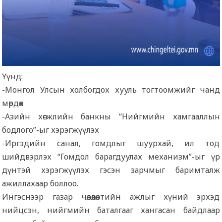
Үүнд:
-Монгол Улсын холбогдох хууль тогтоомжийг чанд
мөрдөх
-Азийн хөгжлийн банкны “Нийгмийн хамгааллын
бодлого”-ыг хэрэгжүүлэх
-Иргэдийн санал, гомдлыг шуурхай, ил тод
шийдвэрлэх “Гомдол барагдуулах механизм”-ыг үр
дүнтэй хэрэгжүүлэх гэсэн зарчмыг баримталж
ажиллахаар боллоо.
Ингэснээр газар чөлөөлөлтийн ажлыг хүний эрхэд
нийцсэн, нийгмийн баталгааг хангасан байдлаар