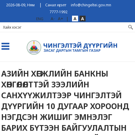
|
2026-08-09, Ням
Санал хүсэлт
info@chingeltei.gov.mn
7777-1992
A-
A+
|
A
A
ENG
АЗИЙН ХӨГЖЛИЙН БАНКНЫ
ХӨНГӨЛӨЛТТЭЙ ЗЭЭЛИЙН
САНХҮҮЖИЛТЭЭР ЧИНГЭЛТЭЙ
ДҮҮРГИЙН 10 ДУГААР ХОРООНД
НЭГДСЭН ЖИШИГ ЭМНЭЛЭГ
БАРИХ БҮТЭЭН БАЙГУУЛАЛТЫН