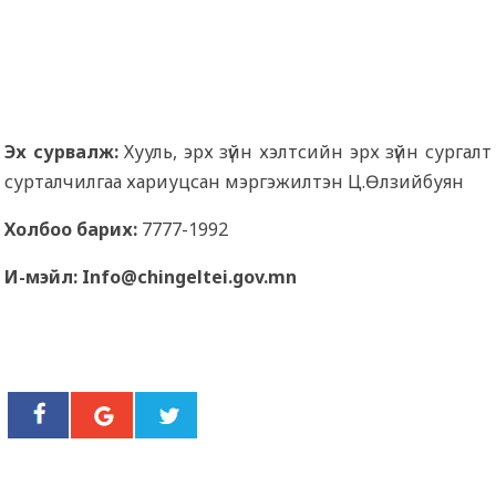
Эх сурвалж:
Хууль, эрх зүйн хэлтсийн эрх зүйн сургалт
сурталчилгаа хариуцсан мэргэжилтэн Ц.Өлзийбуян
Холбоо барих:
7777-1992
И-мэйл: Info@chingeltei.gov.mn