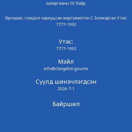
захиргааны III байр.
Өргөдөл, гомдол хариуцсан мэргэжилтэн С.Золжаргал Утас:
7777-1992
Утас:
7777-1992
Мэйл
info@chingeltei.gov.mn
Сүүлд шинэчлэгдсэн
2026-7-1
Байршил