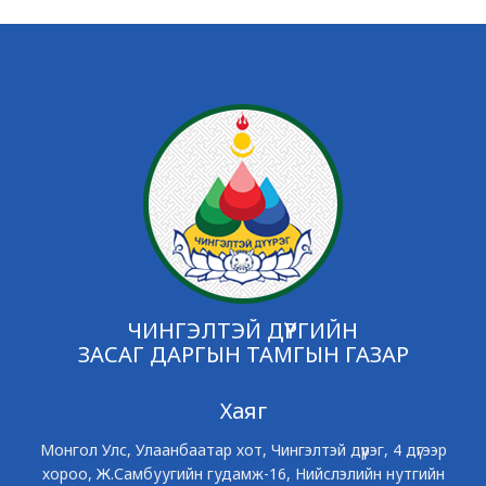
ЧИНГЭЛТЭЙ ДҮҮРГИЙН
ЗАСАГ ДАРГЫН ТАМГЫН ГАЗАР
Хаяг
Монгол Улс, Улаанбаатар хот, Чингэлтэй дүүрэг, 4 дүгээр
хороо, Ж.Самбуугийн гудамж-16, Нийслэлийн нутгийн