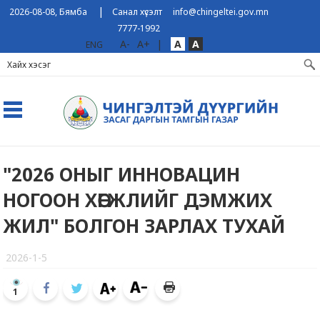
|
2026-08-08, Бямба
Санал хүсэлт
info@chingeltei.gov.mn
7777-1992
A-
A+
|
A
A
ENG
"2026 ОНЫГ ИННОВАЦИН
НОГООН ХӨГЖЛИЙГ ДЭМЖИХ
ЖИЛ" БОЛГОН ЗАРЛАХ ТУХАЙ
2026-1-5
1