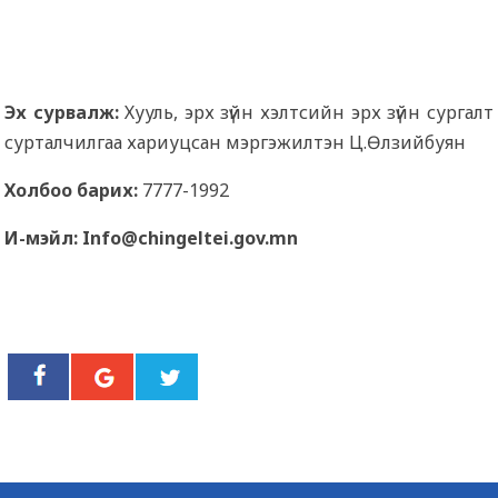
Эх сурвалж:
Хууль, эрх зүйн хэлтсийн эрх зүйн сургалт
сурталчилгаа хариуцсан мэргэжилтэн Ц.Өлзийбуян
Холбоо барих:
7777-1992
И-мэйл: Info@chingeltei.gov.mn