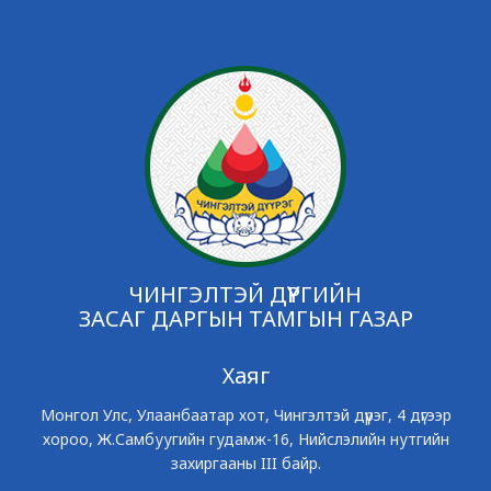
ЧИНГЭЛТЭЙ ДҮҮРГИЙН
ЗАСАГ ДАРГЫН ТАМГЫН ГАЗАР
Хаяг
Монгол Улс, Улаанбаатар хот, Чингэлтэй дүүрэг, 4 дүгээр
хороо, Ж.Самбуугийн гудамж-16, Нийслэлийн нутгийн
захиргааны III байр.