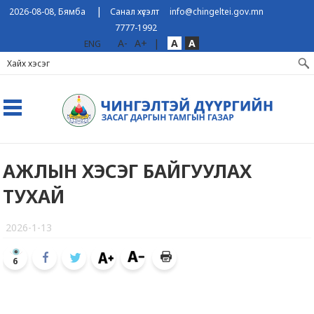
|
2026-08-08, Бямба
Санал хүсэлт
info@chingeltei.gov.mn
7777-1992
A-
A+
|
A
A
ENG
АЖЛЫН ХЭСЭГ БАЙГУУЛАХ
ТУХАЙ
2026-1-13
6