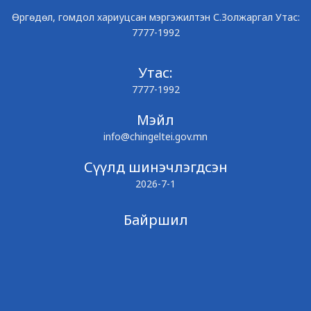
Өргөдөл, гомдол хариуцсан мэргэжилтэн С.Золжаргал Утас:
7777-1992
Утас:
7777-1992
Мэйл
info@chingeltei.gov.mn
Сүүлд шинэчлэгдсэн
2026-7-1
Байршил