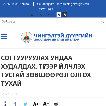
|
2026-08-08, Бямба
Санал хүсэлт
info@chingeltei.gov.mn
7777-1992
A-
A+
|
A
A
ENG
СОГТУУРУУЛАХ УНДАА
ХУДАЛДАХ, ТҮҮГЭЭР ҮЙЛЧЛЭХ
ТУСГАЙ ЗӨВШӨӨРӨЛ ОЛГОХ
ТУХАЙ
2026-1-14
4