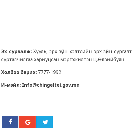
Эх сурвалж:
Хууль, эрх зүйн хэлтсийн эрх зүйн сургалт
сурталчилгаа хариуцсан мэргэжилтэн Ц.Өлзийбуян
Холбоо барих:
7777-1992
И-мэйл: Info@chingeltei.gov.mn