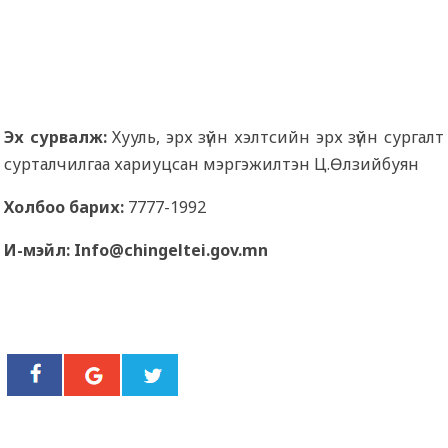
Эх сурвалж:
Хууль, эрх зүйн хэлтсийн эрх зүйн сургалт
сурталчилгаа хариуцсан мэргэжилтэн Ц.Өлзийбуян
Холбоо барих:
7777-1992
И-мэйл: Info@chingeltei.gov.mn