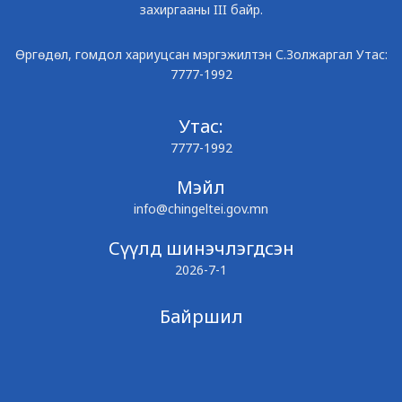
захиргааны III байр.
Өргөдөл, гомдол хариуцсан мэргэжилтэн С.Золжаргал Утас:
7777-1992
Утас:
7777-1992
Мэйл
info@chingeltei.gov.mn
Сүүлд шинэчлэгдсэн
2026-7-1
Байршил