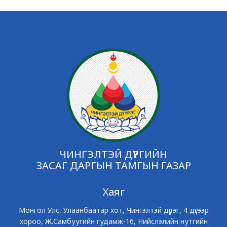
ЧИНГЭЛТЭЙ ДҮҮРГИЙН
ЗАСАГ ДАРГЫН ТАМГЫН ГАЗАР
Хаяг
Монгол Улс, Улаанбаатар хот, Чингэлтэй дүүрэг, 4 дүгээр
хороо, Ж.Самбуугийн гудамж-16, Нийслэлийн нутгийн