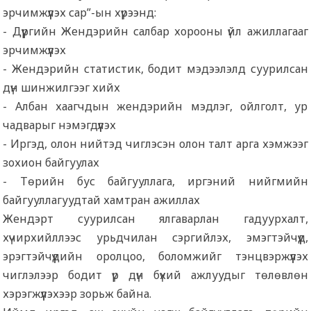
эрчимжүүлэх сар”-ын хүрээнд:
- Дүүргийн Жендэрийн салбар хорооны үйл ажиллагааг
эрчимжүүлэх
- Жендэрийн статистик, бодит мэдээлэлд суурилсан
дүн шинжилгээг хийх
- Албан хаагчдын жендэрийн мэдлэг, ойлголт, ур
чадварыг нэмэгдүүлэх
- Иргэд, олон нийтэд чиглэсэн олон талт арга хэмжээг
зохион байгуулах
- Төрийн бус байгууллага, иргэний нийгмийн
байгууллагуудтай хамтран ажиллах
Жендэрт суурилсан ялгаварлан гадуурхалт,
хүчирхийллээс урьдчилан сэргийлэх, эмэгтэйчүүд,
эрэгтэйчүүдийн оролцоо, боломжийг тэнцвэржүүлэх
чиглэлээр бодит үр дүн бүхий ажлуудыг төлөвлөн
хэрэгжүүлэхээр зорьж байна.