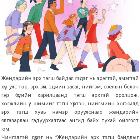
Жендэрийн эрх тэгш байдал гэдэг нь эрэгтэй, эмэгтэй
хүн улс төр, эрх зүй, эдийн засаг, нийгэм, соёлын болон
гэр бүлийн харилцаанд тэгш эрхтэй оролцож,
хөгжлийн үр шимийг тэгш хүртэн, нийгмийн хөгжилд
эрх тэгш хувь нэмэр оруулснаар жендэрийн
ялгаварлан гадуурхалтаас ангид байх тухай ойлголт
юм.
Чингэлтэй дүүрэг нь “Жендэрийн эрх тэгш байдлыг