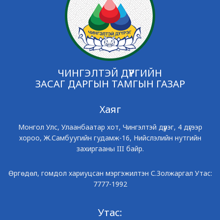
ЧИНГЭЛТЭЙ ДҮҮРГИЙН
ЗАСАГ ДАРГЫН ТАМГЫН ГАЗАР
Хаяг
Монгол Улс, Улаанбаатар хот, Чингэлтэй дүүрэг, 4 дүгээр
хороо, Ж.Самбуугийн гудамж-16, Нийслэлийн нутгийн
захиргааны III байр.
Өргөдөл, гомдол хариуцсан мэргэжилтэн С.Золжаргал Утас:
7777-1992
Утас: