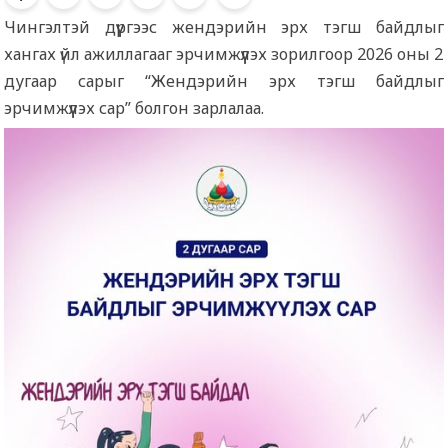
Чингэлтэй дүүргээс жендэрийн эрх тэгш байдлыг
хангах үйл ажиллагааг эрчимжүүлэх зорилгоор 2026 оны 2
дугаар сарыг “Жендэрийн эрх тэгш байдлыг
эрчимжүүлэх сар” болгон зарлалаа.