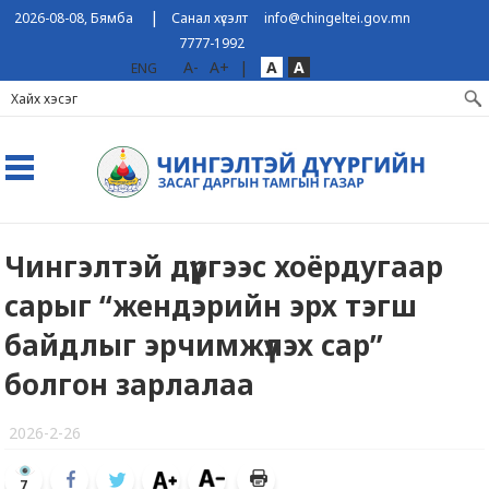
|
2026-08-08, Бямба
Санал хүсэлт
info@chingeltei.gov.mn
7777-1992
A-
A+
|
A
A
ENG
Чингэлтэй дүүргээс хоёрдугаар
сарыг “жендэрийн эрх тэгш
байдлыг эрчимжүүлэх сар”
болгон зарлалаа
2026-2-26
7