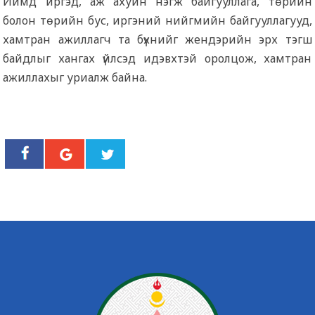
Иймд иргэд, аж ахуйн нэгж байгууллага, төрийн
болон төрийн бус, иргэний нийгмийн байгууллагууд,
хамтран ажиллагч та бүхнийг жендэрийн эрх тэгш
байдлыг хангах үйлсэд идэвхтэй оролцож, хамтран
ажиллахыг уриалж байна.