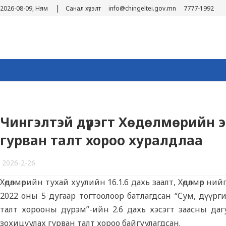
|
2026-08-09, Ням
Санал хүсэлт
info@chingeltei.gov.mn
7777-1992
Чингэлтэй дүүрэгт Хөдөлмөрийн 
гурван талт хороо хуралдлаа
2026-2-26
Хөдөлмөрийн тухай хуулийн 16.1.6 дахь заалт, Хөдөлмөр
2022 оны 5 дугаар тогтоолоор батлагдсан “Сум, дүүрг
талт хорооны дүрэм”-ийн 2.6 дахь хэсэгт заасны даг
зохицуулах гурван талт хороо байгуулагдсан.