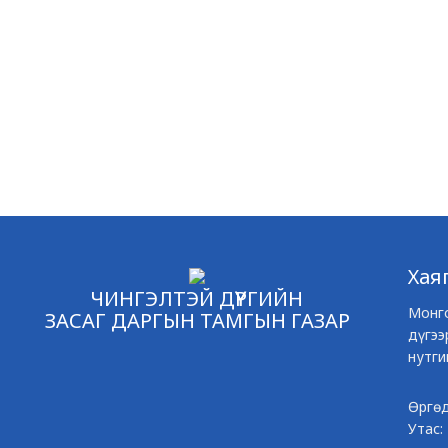
Хая
ЧИНГЭЛТЭЙ ДҮҮРГИЙН
Монго
ЗАСАГ ДАРГЫН ТАМГЫН ГАЗАР
дүгээ
нутги
Өргөд
Утас: