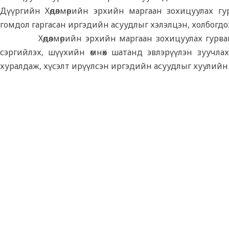
Дүүргийн Хөдөлмөрийн эрхийн маргаан зохицуулах гур
гомдол гаргасан иргэдийн асуудлыг хэлэлцэн, холбогдо
Хөдөлмөрийн эрхийн маргаан зохицуулах гурва
сэргийлэх, шүүхийн өмнөх шатанд эвлэрүүлэн зуучлах 
хуралдаж, хүсэлт ирүүлсэн иргэдийн асуудлыг хуулийн