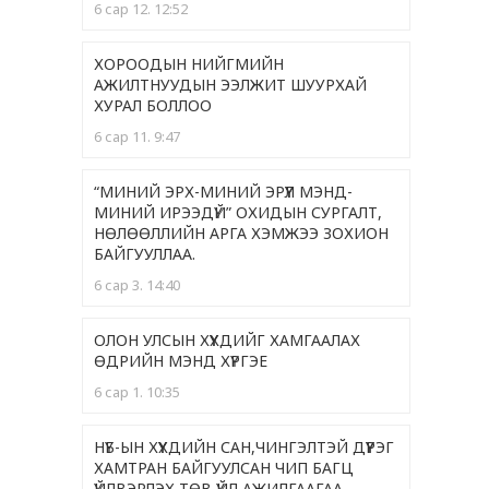
6 сар 12. 12:52
ХОРООДЫН НИЙГМИЙН
АЖИЛТНУУДЫН ЭЭЛЖИТ ШУУРХАЙ
ХУРАЛ БОЛЛОО
6 сар 11. 9:47
“МИНИЙ ЭРХ-МИНИЙ ЭРҮҮЛ МЭНД-
МИНИЙ ИРЭЭДҮЙ” ОХИДЫН СУРГАЛТ,
НӨЛӨӨЛЛИЙН АРГА ХЭМЖЭЭ ЗОХИОН
БАЙГУУЛЛАА.
6 сар 3. 14:40
ОЛОН УЛСЫН ХҮҮХДИЙГ ХАМГААЛАХ
ӨДРИЙН МЭНД ХҮРГЭЕ
6 сар 1. 10:35
НҮБ-ЫН ХҮҮХДИЙН САН,ЧИНГЭЛТЭЙ ДҮҮРЭГ
ХАМТРАН БАЙГУУЛСАН ЧИП БАГЦ
ҮЙЛВЭРЛЭХ ТӨВ ҮЙЛ АЖИЛГААГАА