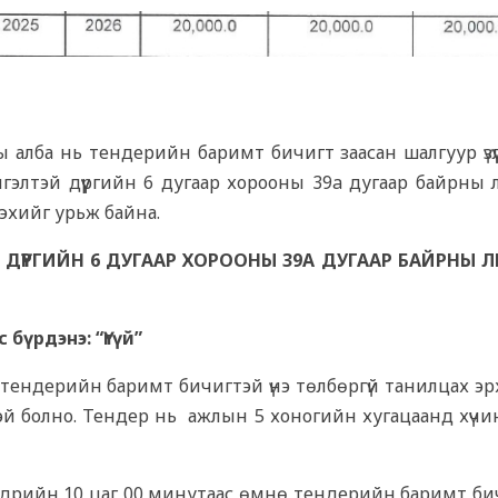
 алба нь тендерийн баримт бичигт заасан шалгуур үзүү
гэлтэй дүүргийн 6 дугаар хорооны 39a дугаар байрны 
лэхийг урьж байна.
ДҮҮРГИЙН 6 ДУГААР ХОРООНЫ 39A ДУГААР БАЙРНЫ 
бүрдэнэ: “Үгүй”
 тендерийн баримт бичигтэй үнэ төлбөргүй танилцах эр
й болно. Тендер нь ажлын 5 хоногийн хугацаанд хүчи
өдрийн 10 цаг 00 минутаас өмнө тендерийн баримт би