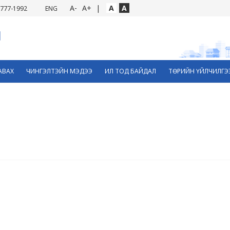
A-
A+
|
A
A
777-1992
ENG
АВАХ
ЧИНГЭЛТЭЙН МЭДЭЭ
ИЛ ТОД БАЙДАЛ
ТӨРИЙН ҮЙЛЧИЛГЭ