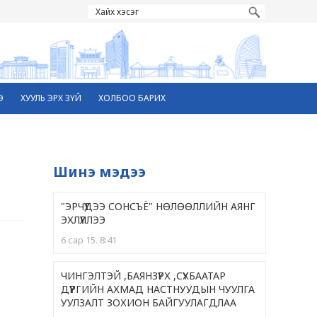
Э
ХУУЛЬ ЭРХ ЗҮЙ
ХОЛБОО БАРИХ
Шинэ мэдээ
"ЭРЧҮҮДЭЭ СОНСЪЁ" НӨЛӨӨЛЛИЙН АЯНГ
ЭХЛҮҮЛЛЭЭ
6 сар 15. 8:41
ЧИНГЭЛТЭЙ ,БАЯНЗҮРХ ,CҮХБААТАР
ДҮҮРГИЙН АХМАД НАСТНУУДЫН ЧУУЛГА
УУЛЗАЛТ ЗОХИОН БАЙГУУЛАГДЛАА