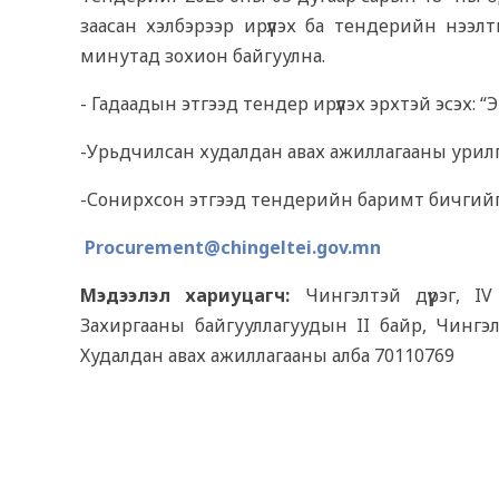
заасан хэлбэрээр ирүүлэх ба тендерийн нээ
минутад зохион байгуулна.
- Гадаадын этгээд тендер ирүүлэх эрхтэй эсэх: “Э
-Урьдчилсан худалдан авах ажиллагааны урилга 
-Сонирхсон этгээд тендерийн баримт бичгийг до
Procurement@chingeltei.gov.mn
Мэдээлэл хариуцагч:
Чингэлтэй дүүрэг, I
Захиргааны байгууллагуудын II байр, Чингэл
Худалдан авах ажиллагааны алба 70110769