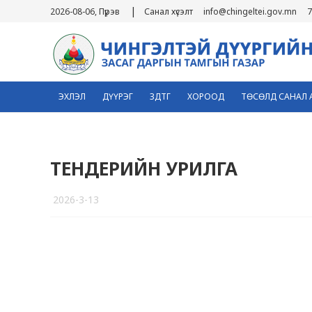
|
2026-08-06, Пүрэв
Санал хүсэлт
info@chingeltei.gov.mn
7
ЭХЛЭЛ
ДҮҮРЭГ
ЗДТГ
ХОРООД
ТӨСӨЛД САНАЛ 
ТЕНДЕРИЙН УРИЛГА
2026-3-13
1