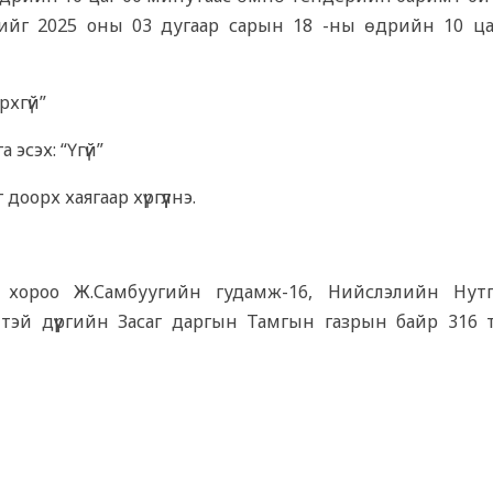
лтийг 2025 оны 03 дугаар сарын 18 -ны өдрийн 10 ца
рхгүй”
эсэх: “Үгүй”
орх хаягаар хүргүүлнэ.
V хороо Ж.Самбуугийн гудамж-16, Нийслэлийн Нут
тэй дүүргийн Засаг даргын Тамгын газрын байр 316 т