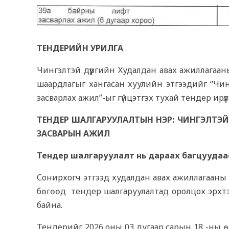
ТЕНДЕРИЙН УРИЛГА
Чингэлтэй дүүргийн Худалдан авах ажиллагааны
шаардлагыг хангасан хуулийн этгээдийг “Чин
засварлах ажил”-ыг гүйцэтгэх тухай тендер ирүү
ТЕНДЕР ШАЛГАРУУЛАЛТЫН НЭР: ЧИНГЭЛТЭЙ 
ЗАСВАРЫН АЖИЛ
Тендер шалгаруулалт нь дараах багцуудаас 
Сонирхогч этгээд худалдан авах ажиллагааны
бөгөөд тендер шалгаруулалтад оролцох эрхтэ
байна.
Тендерийг 2026 оны 03 дугаар сарын 18 -ны 