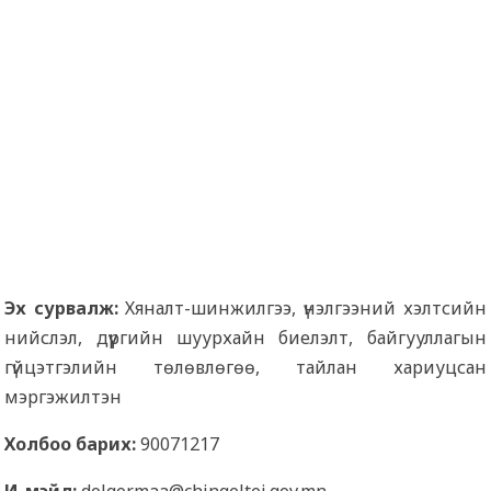
Эх сурвалж:
Хяналт-шинжилгээ, үнэлгээний хэлтсийн
нийслэл, дүүргийн шуурхайн биелэлт, байгууллагын
гүйцэтгэлийн төлөвлөгөө, тайлан хариуцсан
мэргэжилтэн
Холбоо барих:
90071217