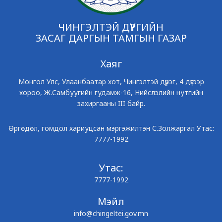
ЧИНГЭЛТЭЙ ДҮҮРГИЙН
ЗАСАГ ДАРГЫН ТАМГЫН ГАЗАР
Хаяг
Монгол Улс, Улаанбаатар хот, Чингэлтэй дүүрэг, 4 дүгээр
хороо, Ж.Самбуугийн гудамж-16, Нийслэлийн нутгийн
захиргааны III байр.
Өргөдөл, гомдол хариуцсан мэргэжилтэн С.Золжаргал Утас:
7777-1992
Утас:
7777-1992
Мэйл
info@chingeltei.gov.mn