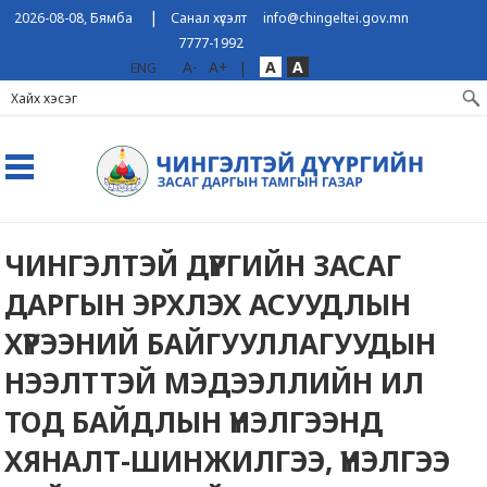
|
2026-08-08, Бямба
Санал хүсэлт
info@chingeltei.gov.mn
7777-1992
A-
A+
|
A
A
ENG
ЧИНГЭЛТЭЙ ДҮҮРГИЙН ЗАСАГ
ДАРГЫН ЭРХЛЭХ АСУУДЛЫН
ХҮРЭЭНИЙ БАЙГУУЛЛАГУУДЫН
НЭЭЛТТЭЙ МЭДЭЭЛЛИЙН ИЛ
ТОД БАЙДЛЫН ҮНЭЛГЭЭНД
ХЯНАЛТ-ШИНЖИЛГЭЭ, ҮНЭЛГЭЭ