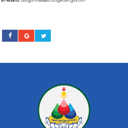
И-мэйл:
dolgormaa@chingeltei.gov.mn