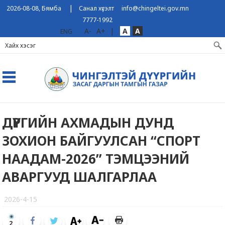
|
2026-08-08, Бямба
Санал хүсэлт
info@chingeltei.gov.mn
7777-1992
A-
A+
|
A
A
ENG
ДҮҮРГИЙН АХМАДЫН ДУНД
ЗОХИОН БАЙГУУЛСАН “СПОРТ
НААДАМ-2026” ТЭМЦЭЭНИЙ
АВАРГУУД ШАЛГАРЛАА
2026-4-15
2