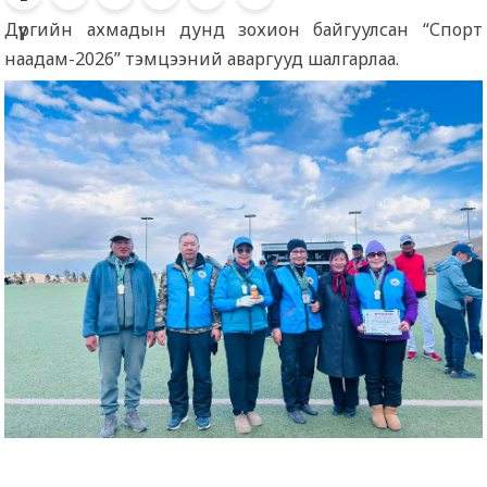
Дүүргийн ахмадын дунд зохион байгуулсан “Спорт
наадам-2026” тэмцээний аваргууд шалгарлаа.