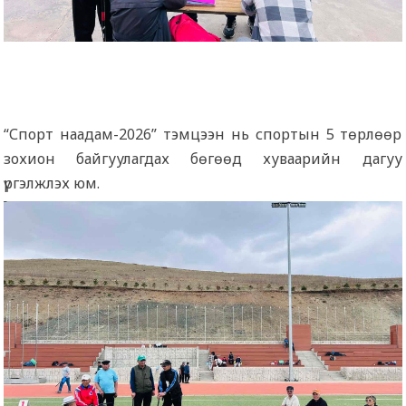
“Спорт наадам-2026” тэмцээн нь спортын 5 төрлөөр
зохион байгуулагдах бөгөөд хуваарийн дагуу
үргэлжлэх юм.