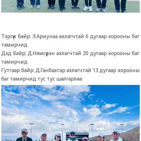
Тэргүүн байр: Э.Ариунаа ахлагчтай 6 дугаар хорооны баг
тамирчид
Дэд байр; Д.Нямсүрэн ахлагчтай 20 дугаар хорооны баг
тамирчид
Гутгаар байр: Д.Ганбаатар ахлагчтай 13 дугаар хорооны
баг тамирчид тус тус шалгарлаа
.