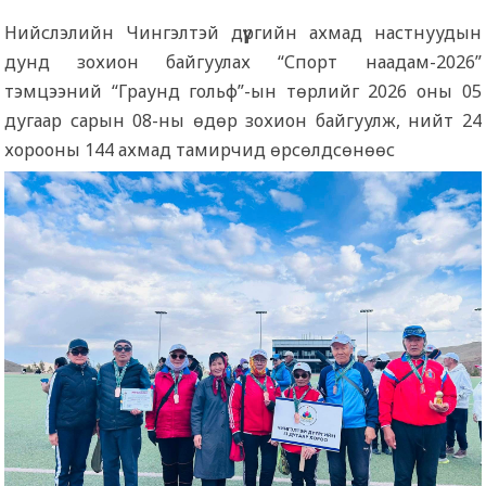
Нийслэлийн Чингэлтэй дүүргийн ахмад настнуудын
дунд зохион байгуулах “Спорт наадам-2026”
тэмцээний “Граунд гольф”-ын төрлийг 2026 оны 05
дугаар сарын 08-ны өдөр зохион байгуулж, нийт 24
хорооны 144 ахмад тамирчид өрсөлдсөнөөс