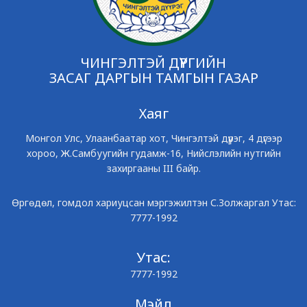
ЧИНГЭЛТЭЙ ДҮҮРГИЙН
ЗАСАГ ДАРГЫН ТАМГЫН ГАЗАР
Хаяг
Монгол Улс, Улаанбаатар хот, Чингэлтэй дүүрэг, 4 дүгээр
хороо, Ж.Самбуугийн гудамж-16, Нийслэлийн нутгийн
захиргааны III байр.
Өргөдөл, гомдол хариуцсан мэргэжилтэн С.Золжаргал Утас:
7777-1992
Утас:
7777-1992
Мэйл