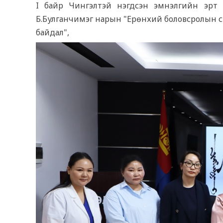
I байр Чингэлтэй нэгдсэн эмнэлгийн эрт 
Б.Булганчимэг нарын "Ерөнхий боловсролын с
байдал",