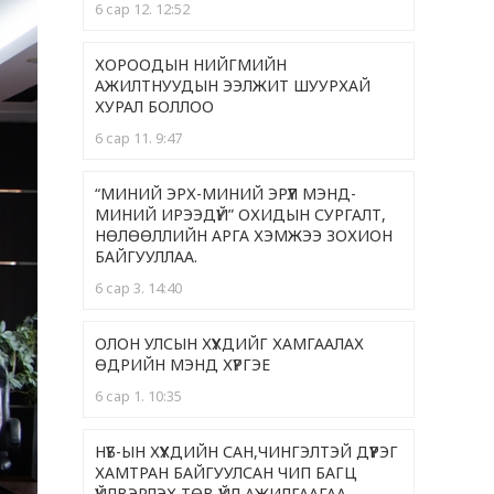
6 сар 12. 12:52
ХОРООДЫН НИЙГМИЙН
АЖИЛТНУУДЫН ЭЭЛЖИТ ШУУРХАЙ
ХУРАЛ БОЛЛОО
6 сар 11. 9:47
“МИНИЙ ЭРХ-МИНИЙ ЭРҮҮЛ МЭНД-
МИНИЙ ИРЭЭДҮЙ” ОХИДЫН СУРГАЛТ,
НӨЛӨӨЛЛИЙН АРГА ХЭМЖЭЭ ЗОХИОН
БАЙГУУЛЛАА.
6 сар 3. 14:40
ОЛОН УЛСЫН ХҮҮХДИЙГ ХАМГААЛАХ
ӨДРИЙН МЭНД ХҮРГЭЕ
6 сар 1. 10:35
НҮБ-ЫН ХҮҮХДИЙН САН,ЧИНГЭЛТЭЙ ДҮҮРЭГ
ХАМТРАН БАЙГУУЛСАН ЧИП БАГЦ
ҮЙЛВЭРЛЭХ ТӨВ ҮЙЛ АЖИЛГААГАА