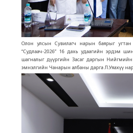
Олон улсын Сувилагч нарын баярыг угтан 
“Судлаач-2026” 16 дахь удаагийн эрдэм ши
шагналыг дүүргийн Засаг даргын Нийгмийн 
эмнэлгийн Чанарын албаны дарга Л.Уяахүү нар