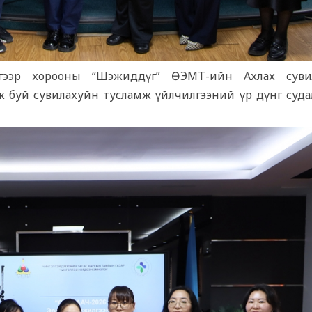
үгээр хорооны “Шэжиддүг” ӨЭМТ-ийн Ахлах суви
ж буй сувилахуйн тусламж үйлчилгээний үр дүнг суда