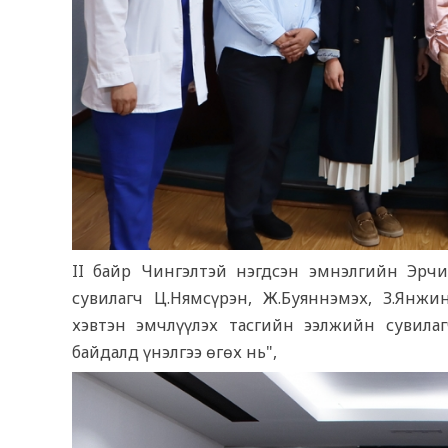
II байр Чингэлтэй нэгдсэн эмнэлгийн Эрчи
сувилагч Ц.Нямсүрэн, Ж.Буяннэмэх, З.Янж
хэвтэн эмчлүүлэх тасгийн ээлжийн сувила
байдалд үнэлгээ өгөх нь",