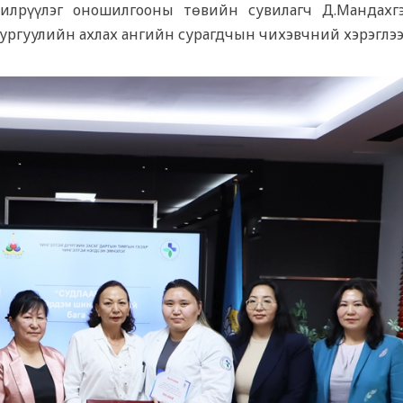
илрүүлэг оношилгооны төвийн сувилагч Д.Мандахгэ
ургуулийн ахлах ангийн сурагдчын чихэвчний хэрэглэ