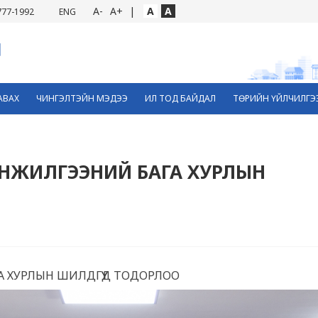
A-
A+
|
A
A
777-1992
ENG
АВАХ
ЧИНГЭЛТЭЙН МЭДЭЭ
ИЛ ТОД БАЙДАЛ
ТӨРИЙН ҮЙЛЧИЛГЭ
ИНЖИЛГЭЭНИЙ БАГА ХУРЛЫН
А ХУРЛЫН ШИЛДГҮҮД ТОДОРЛОО