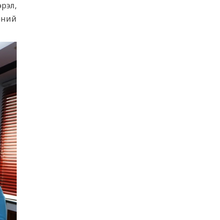
рэл,
5 сар 20. 14:29
эний
ИРЭЭДҮЙД БЭЛТГЭХ ЭНТЕРПРАЙЗ
ХӨТӨЛБӨР ”-ИЙН ХААЛТЫН ҮЙЛ
АЖИЛЛАГАА БОЛЛОО
5 сар 18. 11:06
ЧИНГЭЛТЭЙ ДҮҮРГИЙН УДИРДАХ
АЖИЛТНУУДЫН ЭЭЛЖИТ ШУУРХАЙ
ЗӨВЛӨГӨӨН БОЛЛОО
5 сар 13. 15:54
“СУДЛААЧ-2026” ЭРДЭМ
ШИНЖИЛГЭЭНИЙ БАГА ХУРЛЫН
ШИЛДГҮҮД ТОДОРЛОО
5 сар 12. 16:10
МОНГОЛ УЛСЫН ЕРӨНХИЙЛӨГЧИЙН
САНААЧИЛСАН ᠌᠌᠌᠌"ТЭРБУМ МОД"