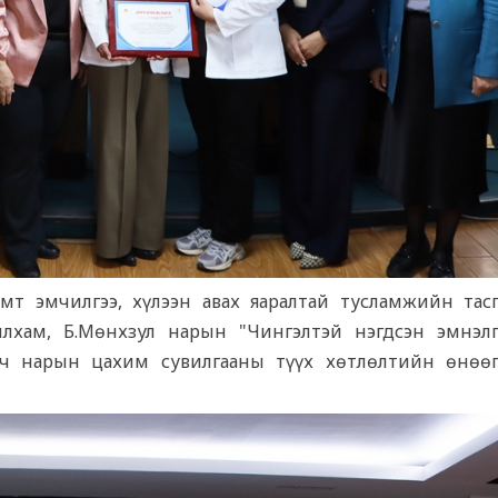
мт эмчилгээ, хүлээн авах яаралтай тусламжийн тас
инлхам, Б.Мөнхзул нарын "Чингэлтэй нэгдсэн эмнэл
гч нарын цахим сувилгааны түүх хөтлөлтийн өнөө