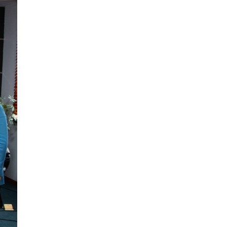
ДҮҮРГИЙН АХМАДЫН ДУНД ЗОХИОН
БАЙГУУЛСАН “СПОРТ НААДАМ-2026”
ТЭМЦЭЭНИЙ АВАРГУУД ШАЛГАРЛАА
4 сар 15. 16:07
УРИАЛГА
3 сар 17. 18:04
ТЕНДЕРИЙН УРИЛГА
3 сар 13. 11:20
ТЕНДЕРИЙН УРИЛГА
3 сар 13. 11:05