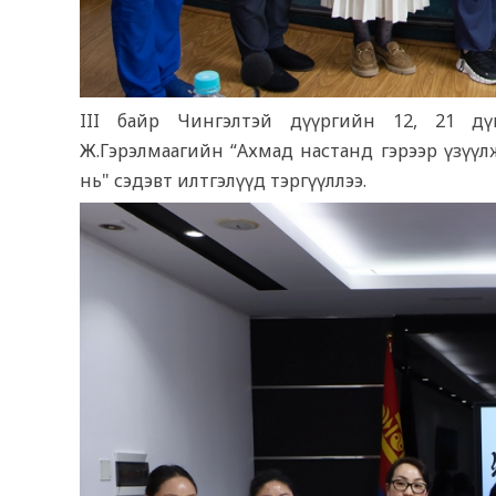
III байр Чингэлтэй дүүргийн 12, 21 д
Ж.Гэрэлмаагийн “Ахмад настанд гэрээр үзүүл
нь" сэдэвт илтгэлүүд тэргүүллээ.