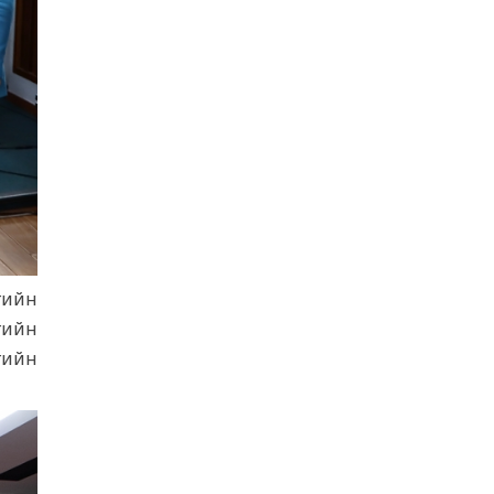
ҮНДЭСНИЙ ХӨДӨЛГӨӨН ОРОН ДАЯАР
ҮРГЭЛЖИЛЖ БАЙНА
5 сар 10. 16:03
ЧИНГЭЛТЭЙ ДҮҮРГИЙН ХАМТРАН
ХЭРЭГЖҮҮЛЖ БУЙ "ДЭЭРЭЛХЭЛТИЙГ
ТАНЬЖ МЭДЬЕ" АМЖИЛТТАЙ
ХЭРЭГЖИЖ БАЙНА
5 сар 8. 13:57
“ИДЭВТЭЙ НАСЖИЛТ – ДАСГАЛ
ХӨДӨЛГӨӨН ” АЯНЫ НЭЭЛТД
гийн
АХАМДУУДАА УРЬЖ БАЙНА
гийн
5 сар 8. 13:50
гийн
Худалдаа, үйлчилгээ эрхлэх мэдэгдлийг
Licence.mn цахим системээр хүлээн
авдаг боллоо.
5 сар 3. 14:34