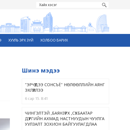
Э
ХУУЛЬ ЭРХ ЗҮЙ
ХОЛБОО БАРИХ
Шинэ мэдээ
"ЭРЧҮҮДЭЭ СОНСЪЁ" НӨЛӨӨЛЛИЙН АЯНГ
ЭХЛҮҮЛЛЭЭ
6 сар 15. 8:41
ЧИНГЭЛТЭЙ ,БАЯНЗҮРХ ,CҮХБААТАР
ДҮҮРГИЙН АХМАД НАСТНУУДЫН ЧУУЛГА
УУЛЗАЛТ ЗОХИОН БАЙГУУЛАГДЛАА