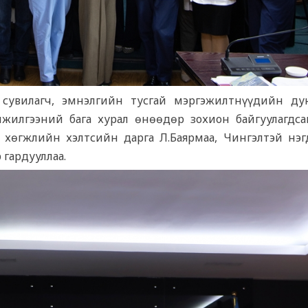
сувилагч, эмнэлгийн тусгай мэргэжилтнүүдийн ду
нжилгээний бага хурал өнөөдөр зохион байгуулагдса
хөгжлийн хэлтсийн дарга Л.Баярмаа, Чингэлтэй нэг
 гардууллаа.