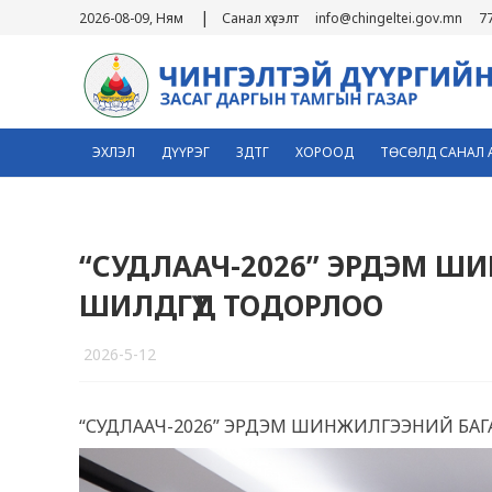
|
2026-08-09, Ням
Санал хүсэлт
info@chingeltei.gov.mn
7
ЭХЛЭЛ
ДҮҮРЭГ
ЗДТГ
ХОРООД
ТӨСӨЛД САНАЛ 
“СУДЛААЧ-2026” ЭРДЭМ Ш
ШИЛДГҮҮД ТОДОРЛОО
2026-5-12
3
“СУДЛААЧ-2026” ЭРДЭМ ШИНЖИЛГЭЭНИЙ БАГ