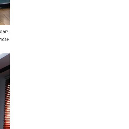
лагч
лсан