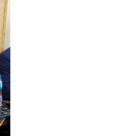
5 сар 20. 14:29
ИРЭЭДҮЙД БЭЛТГЭХ ЭНТЕРПРАЙЗ
ХӨТӨЛБӨР ”-ИЙН ХААЛТЫН ҮЙЛ
АЖИЛЛАГАА БОЛЛОО
5 сар 18. 11:06
ЧИНГЭЛТЭЙ ДҮҮРГИЙН УДИРДАХ
АЖИЛТНУУДЫН ЭЭЛЖИТ ШУУРХАЙ
ЗӨВЛӨГӨӨН БОЛЛОО
5 сар 13. 15:54
“СУДЛААЧ-2026” ЭРДЭМ
ШИНЖИЛГЭЭНИЙ БАГА ХУРЛЫН
ШИЛДГҮҮД ТОДОРЛОО
5 сар 12. 16:10
МОНГОЛ УЛСЫН ЕРӨНХИЙЛӨГЧИЙН
САНААЧИЛСАН ᠌᠌᠌᠌"ТЭРБУМ МОД"