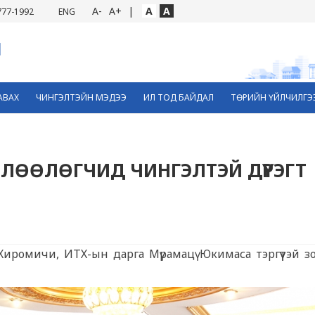
A-
A+
|
A
A
777-1992
ENG
АВАХ
ЧИНГЭЛТЭЙН МЭДЭЭ
ИЛ ТОД БАЙДАЛ
ТӨРИЙН ҮЙЛЧИЛГЭ
ӨЛӨӨЛӨГЧИД ЧИНГЭЛТЭЙ ДҮҮРЭГТ
иромичи, ИТХ-ын дарга Мүрамацү Юкимаса тэргүүтэй з