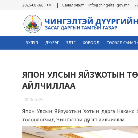
|
2026-08-09, Ням
Санал хүсэлт
info@chingeltei.gov.mn
7
ЭХЛЭЛ
ДҮҮРЭГ
ЗДТГ
ХОРООД
ТӨСӨЛД САНАЛ 
ЯПОН УЛСЫН ЯЙЗҮ ХОТЫН Т
АЙЛЧИЛЛАА
2026-5-26
Япон Улсын Яйзү хотын Хотын дарга Накано Х
6
төлөөлөгчид Чингэлтэй дүүрэгт айлчиллаа.