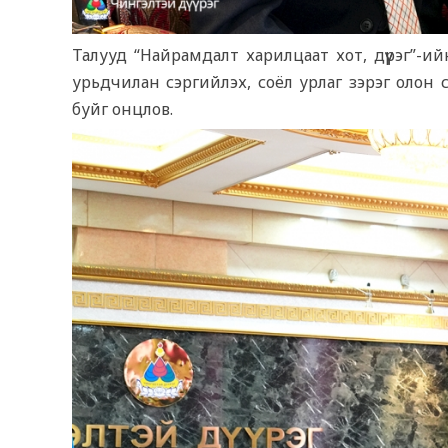
Талууд “Найрамдалт харилцаат хот, дүүрэг”-и
урьдчилан сэргийлэх, соёл урлаг зэрэг олон 
буйг онцлов.