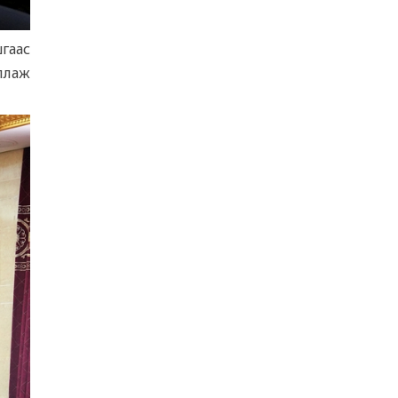
ҮНДЭСНИЙ ХӨДӨЛГӨӨН ОРОН ДАЯАР
ҮРГЭЛЖИЛЖ БАЙНА
5 сар 10. 16:03
гаас
ллаж
ЧИНГЭЛТЭЙ ДҮҮРГИЙН ХАМТРАН
ХЭРЭГЖҮҮЛЖ БУЙ "ДЭЭРЭЛХЭЛТИЙГ
ТАНЬЖ МЭДЬЕ" АМЖИЛТТАЙ
ХЭРЭГЖИЖ БАЙНА
5 сар 8. 13:57
“ИДЭВТЭЙ НАСЖИЛТ – ДАСГАЛ
ХӨДӨЛГӨӨН ” АЯНЫ НЭЭЛТД
АХАМДУУДАА УРЬЖ БАЙНА
5 сар 8. 13:50
Худалдаа, үйлчилгээ эрхлэх мэдэгдлийг
Licence.mn цахим системээр хүлээн
авдаг боллоо.
5 сар 3. 14:34