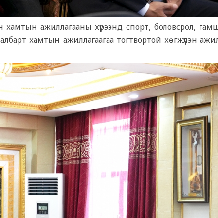
йн хамтын ажиллагааны хүрээнд спорт, боловсрол, гамш
салбарт хамтын ажиллагаагаа тогтвортой хөгжүүлэн ажи