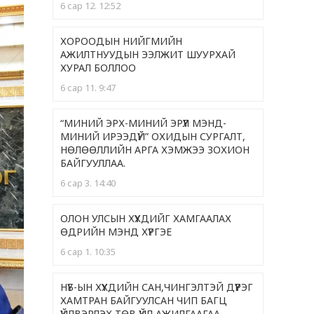
6 сар 12. 12:52
ХОРООДЫН НИЙГМИЙН
АЖИЛТНУУДЫН ЭЭЛЖИТ ШУУРХАЙ
ХУРАЛ БОЛЛОО
6 сар 11. 9:47
“МИНИЙ ЭРХ-МИНИЙ ЭРҮҮЛ МЭНД-
МИНИЙ ИРЭЭДҮЙ” ОХИДЫН СУРГАЛТ,
НӨЛӨӨЛЛИЙН АРГА ХЭМЖЭЭ ЗОХИОН
БАЙГУУЛЛАА.
6 сар 3. 14:40
ОЛОН УЛСЫН ХҮҮХДИЙГ ХАМГААЛАХ
ӨДРИЙН МЭНД ХҮРГЭЕ
6 сар 1. 10:35
НҮБ-ЫН ХҮҮХДИЙН САН,ЧИНГЭЛТЭЙ ДҮҮРЭГ
ХАМТРАН БАЙГУУЛСАН ЧИП БАГЦ
ҮЙЛВЭРЛЭХ ТӨВ ҮЙЛ АЖИЛГААГАА