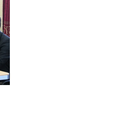
ДҮҮРГИЙН АХМАДЫН ДУНД ЗОХИОН
БАЙГУУЛСАН “СПОРТ НААДАМ-2026”
ТЭМЦЭЭНИЙ АВАРГУУД ШАЛГАРЛАА
4 сар 15. 16:07
УРИАЛГА
3 сар 17. 18:04
ТЕНДЕРИЙН УРИЛГА
3 сар 13. 11:20
ТЕНДЕРИЙН УРИЛГА
3 сар 13. 11:05