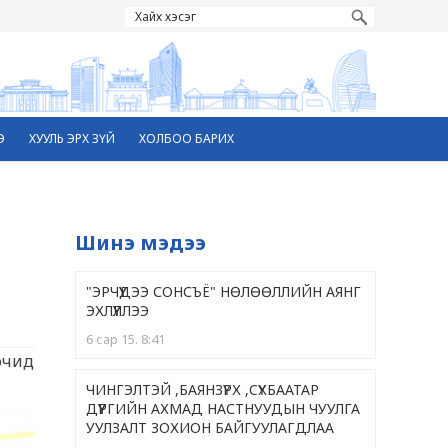
Э
ХУУЛЬ ЭРХ ЗҮЙ
ХОЛБОО БАРИХ
Шинэ мэдээ
"ЭРЧҮҮДЭЭ СОНСЪЁ" НӨЛӨӨЛЛИЙН АЯНГ
ЭХЛҮҮЛЛЭЭ
6 сар 15. 8:41
очид
ЧИНГЭЛТЭЙ ,БАЯНЗҮРХ ,CҮХБААТАР
ДҮҮРГИЙН АХМАД НАСТНУУДЫН ЧУУЛГА
УУЛЗАЛТ ЗОХИОН БАЙГУУЛАГДЛАА