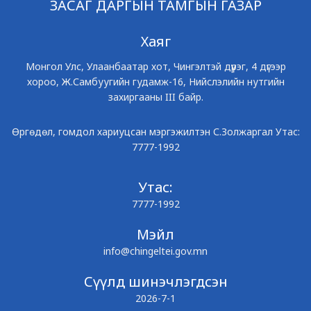
ЗАСАГ ДАРГЫН ТАМГЫН ГАЗАР
Хаяг
Монгол Улс, Улаанбаатар хот, Чингэлтэй дүүрэг, 4 дүгээр
хороо, Ж.Самбуугийн гудамж-16, Нийслэлийн нутгийн
захиргааны III байр.
Өргөдөл, гомдол хариуцсан мэргэжилтэн С.Золжаргал Утас:
7777-1992
Утас:
7777-1992
Мэйл
info@chingeltei.gov.mn
Сүүлд шинэчлэгдсэн
2026-7-1