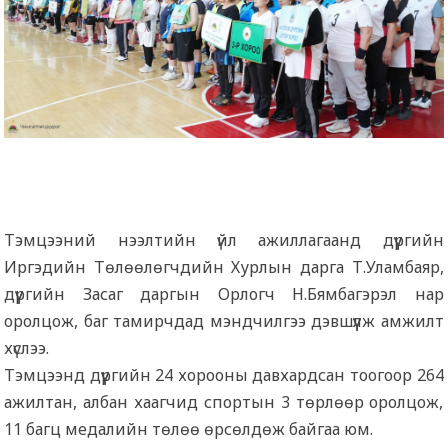
Тэмцээний нээлтийн үйл ажиллагаанд дүүргийн
Иргэдийн Төлөөлөгчдийн Хурлын дарга Т.Уламбаяр,
дүүргийн Засаг даргын Орлогч Н.Бямбагэрэл нар
оролцож, баг тамирчдад мэндчилгээ дэвшүүлж амжилт
хүслээ.
Тэмцээнд дүүргийн 24 хорооны давхардсан тоогоор 264
ажилтан, албан хаагчид спортын 3 төрлөөр оролцож,
11 багц медалийн төлөө өрсөлдөж байгаа юм.