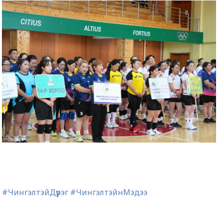
#ЧингэлтэйДүүрэг
#ЧингэлтэйнМэдээ