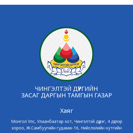
ЧИНГЭЛТЭЙ ДҮҮРГИЙН
ЗАСАГ ДАРГЫН ТАМГЫН ГАЗАР
Хаяг
Монгол Улс, Улаанбаатар хот, Чингэлтэй дүүрэг, 4 дүгээр
хороо, Ж.Самбуугийн гудамж-16, Нийслэлийн нутгийн