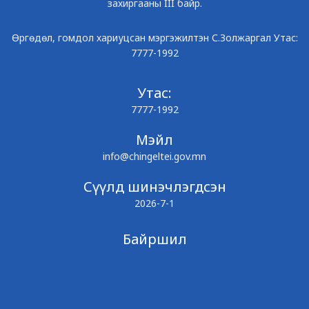
захиргааны III байр.
Өргөдөл, гомдол хариуцсан мэргэжилтэн С.Золжаргал Утас:
7777-1992
Утас:
7777-1992
Мэйл
info@chingeltei.gov.mn
Сүүлд шинэчлэгдсэн
2026-7-1
Байршил