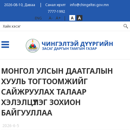
|
2026-08-10, Даваа
Санал хүсэлт
info@chingeltei.gov.mn
7777-1992
A-
A+
|
A
A
ENG
МОНГОЛ УЛСЫН ДААТГАЛЫН
ХУУЛЬ ТОГТООМЖИЙГ
САЙЖРУУЛАХ ТАЛААР
ХЭЛЭЛЦҮҮЛЭГ ЗОХИОН
БАЙГУУЛЛАА
2026-6-5