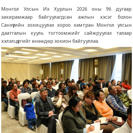
Монгол Улсын Их Хурлын 2026 оны 96 дугаар
захирамжаар байгуулагдсан ажлын хэсэг болон
Санхүүгийн зохицуулах хороо хамтран Монгол улсын
даатгалын хууль тогтоомжийг сайжруулах талаар
хэлэлцүүлгийг өнөөдөр зохион байгууллаа.