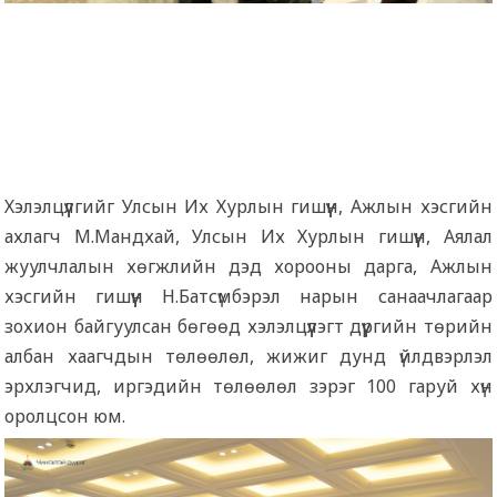
Хэлэлцүүлгийг Улсын Их Хурлын гишүүн, Ажлын хэсгийн
ахлагч М.Мандхай, Улсын Их Хурлын гишүүн, Аялал
жуулчлалын хөгжлийн дэд хорооны дарга, Ажлын
хэсгийн гишүүн Н.Батсүмбэрэл нарын санаачлагаар
зохион байгуулсан бөгөөд хэлэлцүүлэгт дүүргийн төрийн
албан хаагчдын төлөөлөл, жижиг дунд үйлдвэрлэл
эрхлэгчид, иргэдийн төлөөлөл зэрэг 100 гаруй хүн
оролцсон юм.