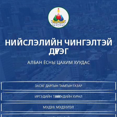
НИЙСЛЭЛИЙН ЧИНГЭЛТЭЙ
ДҮҮРЭГ
АЛБАН ЁСНЫ ЦАХИМ ХУУДАС
ЗАСАГ ДАРГЫН ТАМГЫН ГАЗАР
ИРГЭДИЙН ТӨЛӨӨЛӨГЧДИЙН ХУРАЛ
МЭДЭЭ, МЭДЭЭЛЭЛ