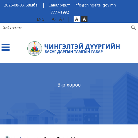
|
2026-08-08, Бямба
Санал хүсэлт
info@chingeltei.gov.mn
7777-1992
A-
A+
|
A
A
ENG
3-р хороо