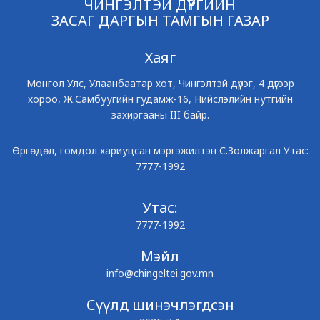
ЧИНГЭЛТЭЙ ДҮҮРГИЙН
ЗАСАГ ДАРГЫН ТАМГЫН ГАЗАР
Хаяг
Монгол Улс, Улаанбаатар хот, Чингэлтэй дүүрэг, 4 дүгээр
хороо, Ж.Самбуугийн гудамж-16, Нийслэлийн нутгийн
захиргааны III байр.
Өргөдөл, гомдол хариуцсан мэргэжилтэн С.Золжаргал Утас:
7777-1992
Утас:
7777-1992
Мэйл
info@chingeltei.gov.mn
Сүүлд шинэчлэгдсэн