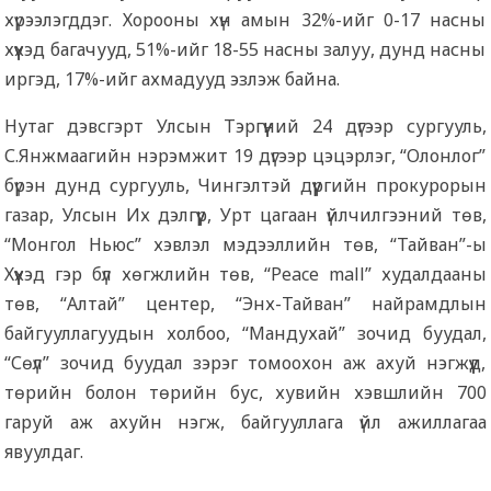
хүрээлэгддэг. Хорооны хүн амын 32%-ийг 0-17 насны
хүүхэд багачууд, 51%-ийг 18-55 насны залуу, дунд насны
иргэд, 17%-ийг ахмадууд эзлэж байна.
Нутаг дэвсгэрт Улсын Тэргүүний 24 дүгээр сургууль,
С.Янжмаагийн нэрэмжит 19 дүгээр цэцэрлэг, “Олонлог”
бүрэн дунд сургууль, Чингэлтэй дүүргийн прокурорын
газар, Улсын Их дэлгүүр, Урт цагаан үйлчилгээний төв,
“Монгол Ньюс” хэвлэл мэдээллийн төв, “Тайван”-ы
Хүүхэд гэр бүл хөгжлийн төв, “Peace mall” худалдааны
төв, “Алтай” центер, “Энх-Тайван” найрамдлын
байгууллагуудын холбоо, “Мандухай” зочид буудал,
“Сөүл” зочид буудал зэрэг томоохон аж ахуй нэгжүүд,
төрийн болон төрийн бус, хувийн хэвшлийн 700
гаруй аж ахуйн нэгж, байгууллага үйл ажиллагаа
явуулдаг.