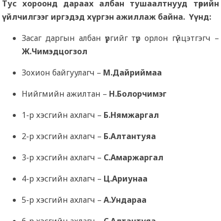
Тус хороонд дараах албан тушаалтнууд төрийн
үйлчилгээг иргэдэд хүргэн ажиллаж байна. Үүнд:
Засаг даргын албан үүргийг түр орлон гүйцэтгэгч –
Ж.Чимэдцогзол
Зохион байгуулагч –
М.Дайриймаа
Нийгмийн ажилтан –
Н.Болорчимэг
1-р хэсгийн ахлагч –
Б.Нямжаргал
2-р хэсгийн ахлагч –
Б.Алтантуяа
3-р хэсгийн ахлагч –
С.Амаржаргал
4-р хэсгийн ахлагч –
Ц.Ариунаа
5-р хэсгийн ахлагч –
А.Ундараа