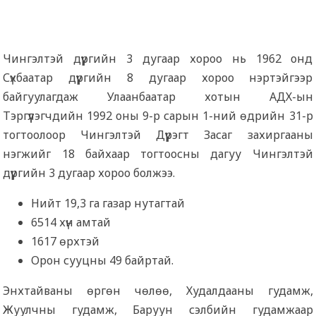
Чингэлтэй дүүргийн 3 дугаар хороо нь 1962 онд
Сүхбаатар дүүргийн 8 дугаар хороо нэртэйгээр
байгуулагдаж Улаанбаатар хотын АДХ-ын
Тэргүүлэгчдийн 1992 оны 9-р сарын 1-ний өдрийн 31-р
тогтоолоор Чингэлтэй Дүүрэгт Засаг захиргааны
нэгжийг 18 байхаар тогтоосны дагуу Чингэлтэй
дүүргийн 3 дугаар хороо болжээ.
Нийт 19,3 га газар нутагтай
6514 хүн амтай
1617 өрхтэй
Орон сууцны 49 байртай.
Энхтайваны өргөн чөлөө, Худалдааны гудамж,
Жуулчны гудамж, Баруун сэлбийн гудамжаар