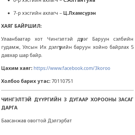
6-р хэсгийн ахлагч –
С.Алтантуяа
7-р хэсгийн ахлагч –
Ц.Лхамсүрэн
ХАЯГ БАЙРШИЛ
:
Улаанбаатар хот Чингэлтэй дүүрэг Баруун сэлбийн
гудамж, Улсын Их дэлгүүрийн баруун хойно байрлах 5
давхар шар байр.
Цахим хаяг
:
https://www.facebook.com/3koroo
Холбоо барих утас
:
70110751
ЧИНГЭЛТЭЙ ДҮҮРГИЙН 3 ДУГААР ХОРООНЫ ЗАСАГ
ДАРГА
Баасанжав овогтой Дэлгэрбат