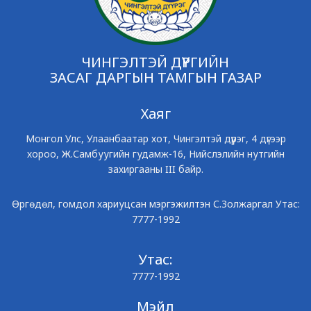
ЧИНГЭЛТЭЙ ДҮҮРГИЙН
ЗАСАГ ДАРГЫН ТАМГЫН ГАЗАР
Хаяг
Монгол Улс, Улаанбаатар хот, Чингэлтэй дүүрэг, 4 дүгээр
хороо, Ж.Самбуугийн гудамж-16, Нийслэлийн нутгийн
захиргааны III байр.
Өргөдөл, гомдол хариуцсан мэргэжилтэн С.Золжаргал Утас:
7777-1992
Утас:
7777-1992
Мэйл