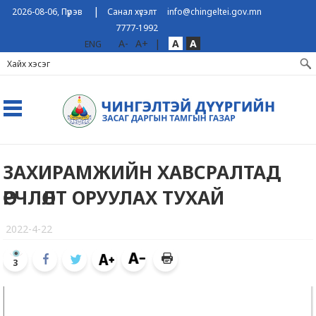
|
2026-08-06, Пүрэв
Санал хүсэлт
info@chingeltei.gov.mn
7777-1992
A-
A+
|
A
A
ENG
ЗАХИРАМЖИЙН ХАВСРАЛТАД
ӨӨРЧЛӨЛТ ОРУУЛАХ ТУХАЙ
2022-4-22
3