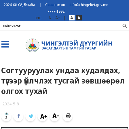
|
2026-08-08, Бямба
Санал хүсэлт
info@chingeltei.gov.mn
7777-1992
A-
A+
|
A
A
ENG
Согтууруулах ундаа худалдах,
түүгээр үйлчлэх тусгай зөвшөөрөл
олгох тухай
2024-5-8
2