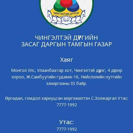
ЧИНГЭЛТЭЙ ДҮҮРГИЙН
ЗАСАГ ДАРГЫН ТАМГЫН ГАЗАР
Хаяг
Монгол Улс, Улаанбаатар хот, Чингэлтэй дүүрэг, 4 дүгээр
хороо, Ж.Самбуугийн гудамж-16, Нийслэлийн нутгийн
захиргааны III байр.
Өргөдөл, гомдол хариуцсан мэргэжилтэн С.Золжаргал Утас:
7777-1992
Утас:
7777-1992