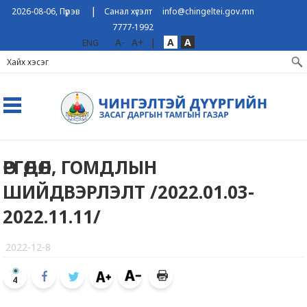
|
2026-08-06, Пүрэв
Санал хүсэлт
info@chingeltei.gov.mn
7777-1992
A-
A+
|
A
A
ENG
ӨРГӨДӨЛ, ГОМДЛЫН
ШИЙДВЭРЛЭЛТ /2022.01.03-
2022.11.11/
2022-12-8
4