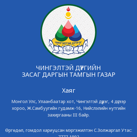
ЧИНГЭЛТЭЙ ДҮҮРГИЙН
ЗАСАГ ДАРГЫН ТАМГЫН ГАЗАР
Хаяг
Монгол Улс, Улаанбаатар хот, Чингэлтэй дүүрэг, 4 дүгээр
хороо, Ж.Самбуугийн гудамж-16, Нийслэлийн нутгийн
захиргааны III байр.
Өргөдөл, гомдол хариуцсан мэргэжилтэн С.Золжаргал Утас:
7777-1992