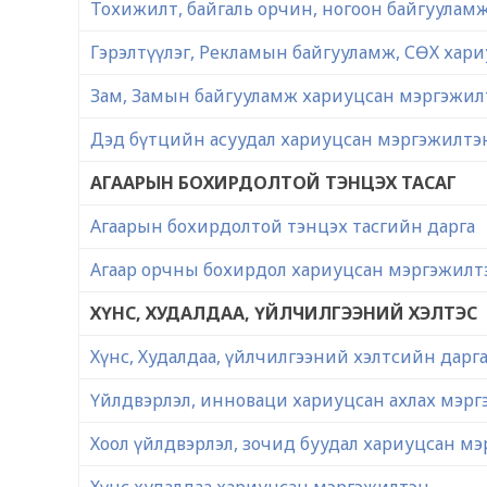
Тохижилт, байгаль орчин, ногоон байгуулам
Гэрэлтүүлэг, Рекламын байгууламж, СӨХ хар
Зам, Замын байгууламж хариуцсан мэргэжил
Дэд бүтцийн асуудал хариуцсан мэргэжилтэ
АГААРЫН БОХИРДОЛТОЙ ТЭНЦЭХ ТАСАГ
Агаарын бохирдолтой тэнцэх тасгийн дарга
Агаар орчны бохирдол хариуцсан мэргэжилт
ХҮНС, ХУДАЛДАА, ҮЙЛЧИЛГЭЭНИЙ ХЭЛТЭС
Хүнс, Худалдаа, үйлчилгээний хэлтсийн дарг
Үйлдвэрлэл, инноваци хариуцсан ахлах мэр
Хоол үйлдвэрлэл, зочид буудал хариуцсан м