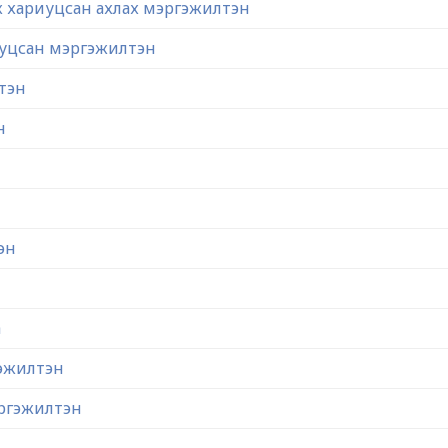
ж хариуцсан ахлах мэргэжилтэн
иуцсан мэргэжилтэн
тэн
н
эн
а
гэжилтэн
эргэжилтэн