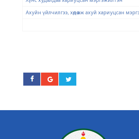
Хүнс худалдаа хариуцсан мэргэжилтэн
Ахуйн үйлчилгээ, хөдөө аж ахуй хариуцсан мэр