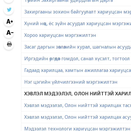
Төрийн Захиргааны удирдлагын дарга
Захиргааны зохион байгуулалт хариуцсан м
Хүний нөөц, ёс зүйн асуудал хариуцсан мэргэ
Хороо хариуцсан мэргэжилтэн
Засаг даргын зөвлөлийн хурал, шагналын асу
Иргэдийн өргөдөл гомдол, санал хүсэлт, тог
Гадаад харилцаа, хамтын ажиллагаа хариуцс
Нэг цэгийн үйлчилгээний мэргэжилтэн
ХЭВЛЭЛ МЭДЭЭЛЭЛ, ОЛОН НИЙТТЭЙ ХАРИЛ
Хэвлэл мэдээлэл, Олон нийттэй харилцах тас
Хэвлэл мэдээлэл, Олон нийттэй харилцах ас
Мэдээлэл технологи хариуцсан мэргэжилтэн