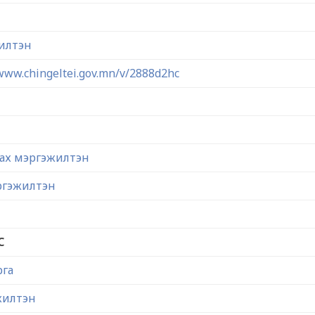
жилтэн
/www.chingeltei.gov.mn/v/2888d2hc
лах мэргэжилтэн
ргэжилтэн
С
рга
жилтэн