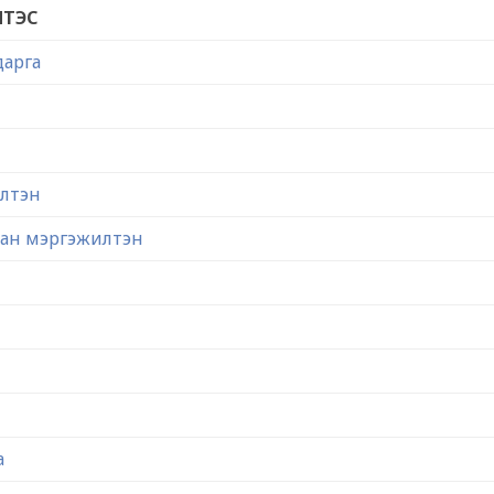
ЛТЭС
дарга
илтэн
цсан мэргэжилтэн
а