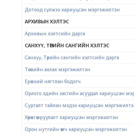
Дотоод сүлжээ хариуцсан мэргэжилтэн
АРХИВЫН ХЭЛТЭС
Архивын хэлтсийн дарга
САНХҮҮ, ТӨРИЙН САНГИЙН ХЭЛТЭС
Санхүү, Төрийн сангийн хэлтсийн дарга
Төсвийн ахлах мэргэжилтэн
Ерөнхий нягтлан бодогч
Орлого эдийн засгийн асуудал хариуцсан мэ
Сургалт тайлан мэдээ хариуцсан мэргэжилт
Хөрөнгө оруулалт хариуцсан мэргэжилтэн
Орон нутгийн өмч хариуцсан мэргэжилтэн