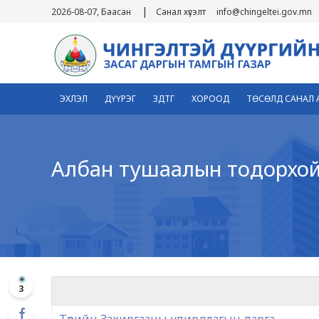
|
2026-08-07, Баасан
Санал хүсэлт
info@chingeltei.gov.mn
ЭХЛЭЛ
ДҮҮРЭГ
ЗДТГ
ХОРООД
ТӨСӨЛД САНАЛ 
Албан тушаалын тодорхо
3