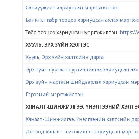
Санхүүжилт хариуцсан мэргэжилтэн
Банкны төлбөр тооцоо хариуцсан ахлах мэргэ
Төлбөр тооцоо хариуцсан мэргэжилтэн
https:/
ХУУЛЬ, ЭРХ ЗҮЙН ХЭЛТЭС
Хууль, Эрх зүйн хэлтсийн дарга
Эрх зүйн сургалт сурталчилгаа хариуцсан ах
Эрх зүйн маргаан шийдвэрлэл хариуцсан мэ
Гэрээний мэргэжилтэн
ХЯНАЛТ-ШИНЖИЛГЭЭ, ҮНЭЛГЭЭНИЙ ХЭЛТЭ
Хяналт-Шинжилгээ, Үнэлгээний хэлтсийн да
Дотоод хяналт-шинжилгээ хариуцсан мэргэ