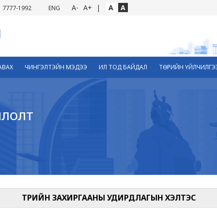
A-
A+
|
A
A
7777-1992
ENG
АВАХ
ЧИНГЭЛТЭЙН МЭДЭЭ
ИЛ ТОД БАЙДАЛ
ТӨРИЙН ҮЙЛЧИЛГЭ
йлолт
ТӨРИЙН ЗАХИРГААНЫ УДИРДЛАГЫН ХЭЛТЭС