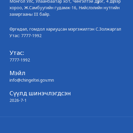
Монгол Улс, Улаанбаатар хот, Чингэлтэй дүүрэг, 4 дүгээр
хороо, Ж.Самбуугийн гудамж-16, Нийслэлийн нутгийн
захиргааны III байр.
Өргөдөл, гомдол хариуцсан мэргэжилтэн С.Золжаргал
Утас: 7777-1992
Утас:
7777-1992
Мэйл
info@chingeltei.gov.mn
Сүүлд шинэчлэгдсэн
2026-7-1