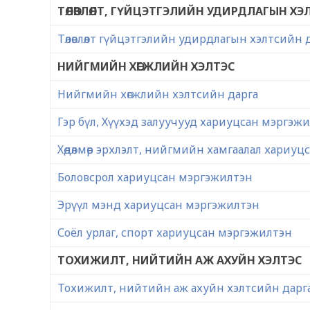
ТӨЛӨВЛӨЛТ, ГҮЙЦЭТГЭЛИЙН УДИРДЛАГЫН ХЭ
Төлөвлөлт гүйцэтгэлийн удирдлагын хэлтсийн 
НИЙГМИЙН ХӨГЖЛИЙН ХЭЛТЭС
Нийгмийн хөгжлийн хэлтсийн дарга
Гэр бүл, Хүүхэд залуучууд хариуцсан мэргэж
Хөдөлмөр эрхлэлт, нийгмийн хамгаалал хариу
Боловсрол хариуцсан мэргэжилтэн
Эрүүл мэнд хариуцсан мэргэжилтэн
Соёл урлаг, спорт хариуцсан мэргэжилтэн
ТОХИЖИЛТ, НИЙТИЙН АЖ АХУЙН ХЭЛТЭС
Тохижилт, нийтийн аж ахуйн хэлтсийн дарг