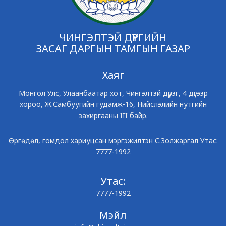
ЧИНГЭЛТЭЙ ДҮҮРГИЙН
ЗАСАГ ДАРГЫН ТАМГЫН ГАЗАР
Хаяг
Монгол Улс, Улаанбаатар хот, Чингэлтэй дүүрэг, 4 дүгээр
хороо, Ж.Самбуугийн гудамж-16, Нийслэлийн нутгийн
захиргааны III байр.
Өргөдөл, гомдол хариуцсан мэргэжилтэн С.Золжаргал Утас:
7777-1992
Утас:
7777-1992
Мэйл