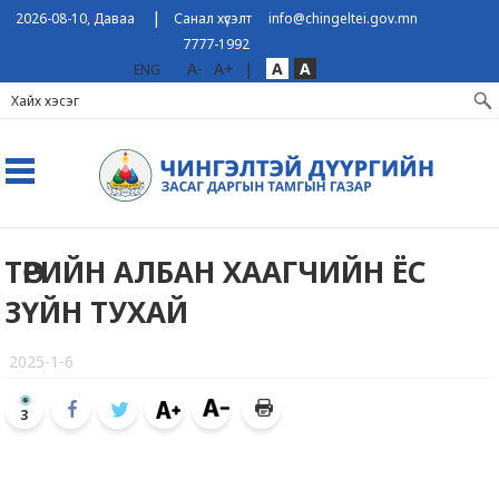
|
2026-08-10, Даваа
Санал хүсэлт
info@chingeltei.gov.mn
7777-1992
A-
A+
|
A
A
ENG
ТӨРИЙН АЛБАН ХААГЧИЙН ЁС
ЗҮЙН ТУХАЙ
2025-1-6
3