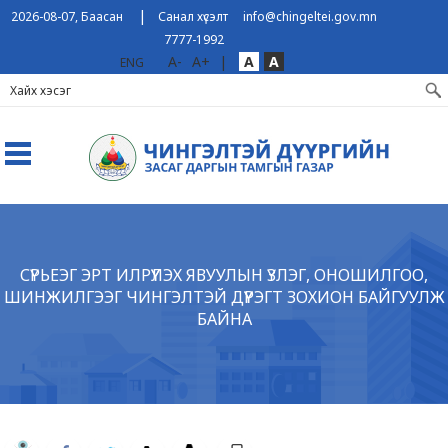
|
2026-08-07, Баасан
Санал хүсэлт
info@chingeltei.gov.mn
7777-1992
A-
A+
|
A
A
ENG
СҮРЬЕЭГ ЭРТ ИЛРҮҮЛЭХ ЯВУУЛЫН ҮЗЛЭГ, ОНОШИЛГОО,
ШИНЖИЛГЭЭГ ЧИНГЭЛТЭЙ ДҮҮРЭГТ ЗОХИОН БАЙГУУЛЖ
БАЙНА