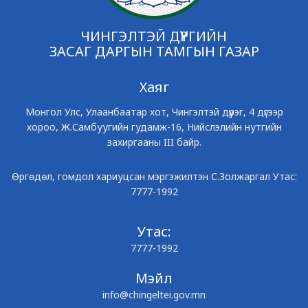
ЧИНГЭЛТЭЙ ДҮҮРГИЙН
ЗАСАГ ДАРГЫН ТАМГЫН ГАЗАР
Хаяг
Монгол Улс, Улаанбаатар хот, Чингэлтэй дүүрэг, 4 дүгээр
хороо, Ж.Самбуугийн гудамж-16, Нийслэлийн нутгийн
захиргааны III байр.
Өргөдөл, гомдол хариуцсан мэргэжилтэн С.Золжаргал Утас:
7777-1992
Утас:
7777-1992
Мэйл
info@chingeltei.gov.mn