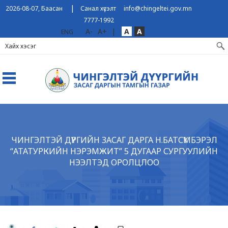
|
2026-08-07, Баасан
Санал хүсэлт
info@chingeltei.gov.mn
7777-1992
A-
A+
|
A
A
ENG
ЧИНГЭЛТЭЙ ДҮҮРГИЙН ЗАСАГ ДАРГА Н.БАТСҮМБЭРЭЛ
“АТАТУРКИЙН НЭРЭМЖИТ” 5 ДУГААР СУРГУУЛИЙН
НЭЭЛТЭД ОРОЛЦЛОО