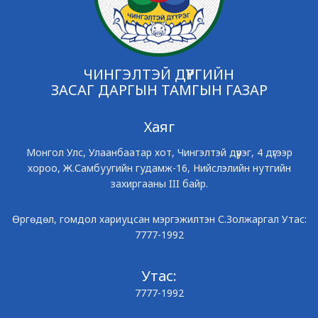
ЧИНГЭЛТЭЙ ДҮҮРГИЙН
ЗАСАГ ДАРГЫН ТАМГЫН ГАЗАР
Хаяг
Монгол Улс, Улаанбаатар хот, Чингэлтэй дүүрэг, 4 дүгээр
хороо, Ж.Самбуугийн гудамж-16, Нийслэлийн нутгийн
захиргааны III байр.
Өргөдөл, гомдол хариуцсан мэргэжилтэн С.Золжаргал Утас:
7777-1992
Утас:
7777-1992