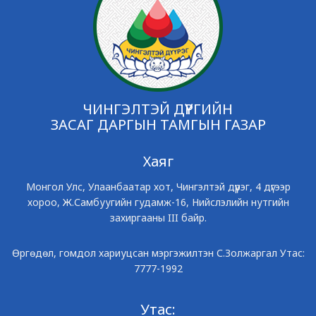
ЧИНГЭЛТЭЙ ДҮҮРГИЙН
ЗАСАГ ДАРГЫН ТАМГЫН ГАЗАР
Хаяг
Монгол Улс, Улаанбаатар хот, Чингэлтэй дүүрэг, 4 дүгээр
хороо, Ж.Самбуугийн гудамж-16, Нийслэлийн нутгийн
захиргааны III байр.
Өргөдөл, гомдол хариуцсан мэргэжилтэн С.Золжаргал Утас:
7777-1992
Утас: