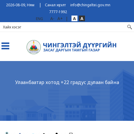
|
2026-08-09, Ням
Санал хүсэлт
info@chingeltei.gov.mn
7777-1992
A-
A+
|
A
A
ENG
Улаанбаатар хотод +22 градус дулаан байна