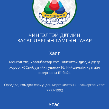
ЧИНГЭЛТЭЙ ДҮҮРГИЙН
ЗАСАГ ДАРГЫН ТАМГЫН ГАЗАР
Хаяг
Монгол Улс, Улаанбаатар хот, Чингэлтэй дүүрэг, 4 дүгээр
хороо, Ж.Самбуугийн гудамж-16, Нийслэлийн нутгийн
захиргааны III байр.
Өргөдөл, гомдол хариуцсан мэргэжилтэн С.Золжаргал Утас:
7777-1992
Утас: