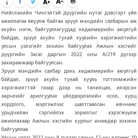
3
Нийслэлийн Чингэлтэй дүүргийн нутаг дэвсгэрт үйл
ажиллагаа явуулж байгаа эрүүл мэндийн салбарын аж
ахуйн нэгж, байгууллагуудад хөдөлмөрийн аюулгүй
байдал, эрүүл ахуйн тухай хуулийн хэрэгжилтийн
улсын үзлэгийг зохион байгуулах Ажлын хэсгийг
дүүргийн Засаг даргын 2022 оны А/219 дүгээр
захирамжаар байгуулсан.
Эрүүл мэндийн салбар дахь хөдөлмөрийн аюулгүй
байдал, эрүүл ахуйн тухай хууль тогтоомжийн
хэрэгжилттэй газар дээр нь танилцах, илэрсэн
зөрчлийг арилгуулах үйлдвэрлэлийн осол, хурц
хордлого, мэргэжлээс шалтгаалсан өвчнөөс
урьдчилан сэргийлэх зорилгыг хэрэгжүүлж
ажиллахаар Ажлын хэсгийн хурлыг өнөөдөр зохион
байгууллаа.
Улсын үзлэг 2022 оны 9 дүгээр сарын 12-ны өдрөөс 10