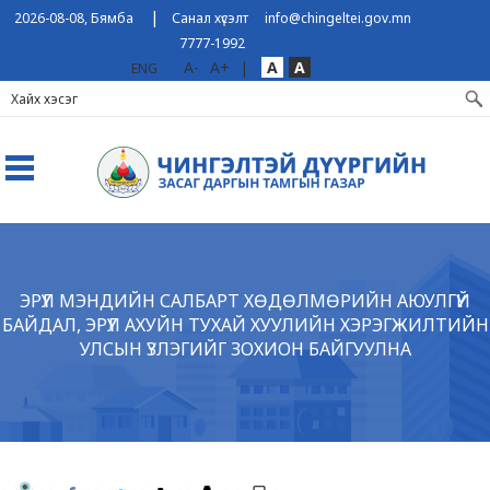
|
2026-08-08, Бямба
Санал хүсэлт
info@chingeltei.gov.mn
7777-1992
A-
A+
|
A
A
ENG
ЭРҮҮЛ МЭНДИЙН САЛБАРТ ХӨДӨЛМӨРИЙН АЮУЛГҮЙ
БАЙДАЛ, ЭРҮҮЛ АХУЙН ТУХАЙ ХУУЛИЙН ХЭРЭГЖИЛТИЙН
УЛСЫН ҮЗЛЭГИЙГ ЗОХИОН БАЙГУУЛНА