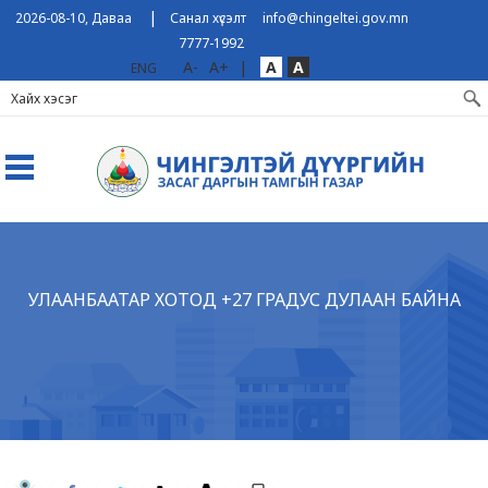
|
2026-08-10, Даваа
Санал хүсэлт
info@chingeltei.gov.mn
7777-1992
A-
A+
|
A
A
ENG
УЛААНБААТАР ХОТОД +27 ГРАДУС ДУЛААН БАЙНА