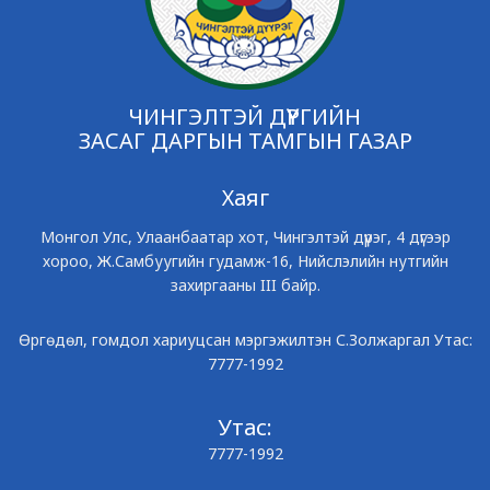
ЧИНГЭЛТЭЙ ДҮҮРГИЙН
ЗАСАГ ДАРГЫН ТАМГЫН ГАЗАР
Хаяг
Монгол Улс, Улаанбаатар хот, Чингэлтэй дүүрэг, 4 дүгээр
хороо, Ж.Самбуугийн гудамж-16, Нийслэлийн нутгийн
захиргааны III байр.
Өргөдөл, гомдол хариуцсан мэргэжилтэн С.Золжаргал Утас:
7777-1992
Утас:
7777-1992