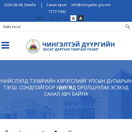
|
2026-08-08, Бямба
Санал хүсэлт
info@chingeltei.gov.mn
7777-1992
A-
A+
|
A
A
ENG
НИЙСЛЭЛД ТЭЭВРИЙН ХЭРЭГСЛИЙГ УЛСЫН ДУГААРЫН
ТЭГШ, СОНДГОЙГООР ХӨДӨЛГӨӨНД ОРОЛЦУУЛАХ ЭСЭХЭД
САНАЛ АВЧ БАЙНА