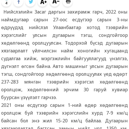
4
Нийслэлийн Засаг даргын захирамж гарч, 2022 оны
наймдугаар сарын 27-оос есдүгээр сарын 3-ны
өдрүүдэд нийслэл Улаанбаатар хотод тээврийн
хэрэгслийг улсын дугаарын тэгш, сондгойгоор
хөдөлгөөнд оролцуулсан. Тодорхой бүсэд дугаарын
хязгаарлалт үйлчилсэн найм хоногийн хугацаанд
судалгаа хийж, мэргэжлийн байгууллагууд үнэлгээ,
дүгнэлт өгсөн байна. Авто машиныг улсын дугаарын
тэгш, сондгойгоор хөдөлгөөнд оролцуулах үед өдөрт
237-283 мянган тээврийн хэрэгсэл хөдөлгөөнд
оролцож, хөдөлгөөний эрчим 30 гаруй хувиар
буурсан үзүүлэлт гарчээ.
2021 оны есдүгээр сарын 1-ний өдөр хөдөлгөөнд
оролцож буй тээврийн хэрэгслийн хурд 7-9 км/ц
байсан бол энэ жил 15-20 км/ц байлаа. Дугаарын
хязгаарлалтад багтсан замын нийт урт 1350 км.