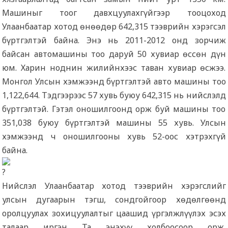
Машиныг тоог давхцуулахгүйгээр тооцоход
Улаанбаатар хотод өнөөдөр 642,315 тээврийн хэрэгсэл
бүртгэлтэй байна. Энэ нь 2011-2012 онд зорчиж
байсан автомашины тоо даруй 50 хувиар өссөн дүн
юм. Харин ноднин жилийнхээс таван хувиар өсжээ.
Монгол Улсын хэмжээнд бүртгэлтэй авто машины тоо
1,122,644. Тэдгээрээс 57 хувь буюу 642,315 нь нийслэлд
бүртгэлтэй. Гэтэл оношилгоонд орж буй машины тоо
351,038 буюу бүртгэлтэй машины 55 хувь. Улсын
хэмжээнд ч оношилгооны хувь 52-оос хэтрэхгүй
байна.
Нийслэл Улаанбаатар хотод тээврийн хэрэгслийг
улсын дугаарын тэгш, сондгойгоор хөдөлгөөнд
оролцуулах зохицуулалтыг цаашид үргэлжлүүлэх эсэх
талаар иргэн Та энэхүү холбоосоор орж,