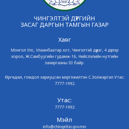
ЧИНГЭЛТЭЙ ДҮҮРГИЙН
ЗАСАГ ДАРГЫН ТАМГЫН ГАЗАР
Хаяг
Монгол Улс, Улаанбаатар хот, Чингэлтэй дүүрэг, 4 дүгээр
хороо, Ж.Самбуугийн гудамж-16, Нийслэлийн нутгийн
захиргааны III байр.
Өргөдөл, гомдол хариуцсан мэргэжилтэн С.Золжаргал Утас:
7777-1992
Утас:
7777-1992
Мэйл
info@chingeltei.gov.mn