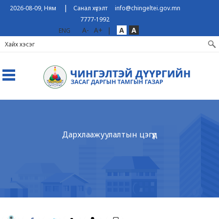
|
2026-08-09, Ням
Санал хүсэлт
info@chingeltei.gov.mn
7777-1992
A-
A+
|
A
A
ENG
Дархлаажуулалтын цэгүүд