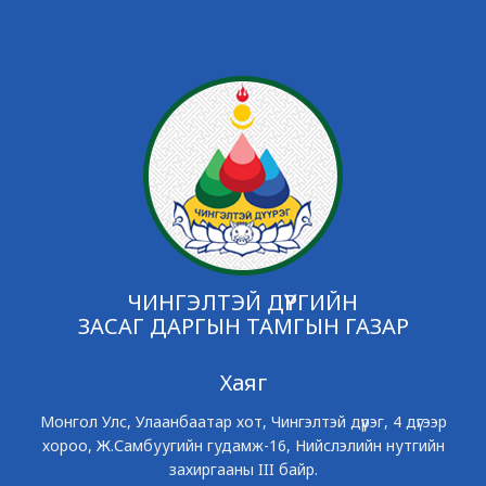
ЧИНГЭЛТЭЙ ДҮҮРГИЙН
ЗАСАГ ДАРГЫН ТАМГЫН ГАЗАР
Хаяг
Монгол Улс, Улаанбаатар хот, Чингэлтэй дүүрэг, 4 дүгээр
хороо, Ж.Самбуугийн гудамж-16, Нийслэлийн нутгийн
захиргааны III байр.