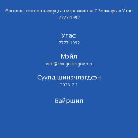
Өргөдөл, гомдол хариуцсан мэргэжилтэн С.Золжаргал Утас:
7777-1992
Утас:
7777-1992
Мэйл
info@chingeltei.gov.mn
Сүүлд шинэчлэгдсэн
2026-7-1
Байршил