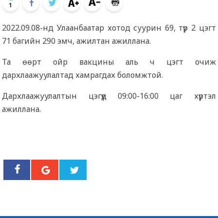
1
2022.09.08-нд Улаанбаатар хотод суурин 69, түр 2 цэгт
71 багийн 290 эмч, ажилтан ажиллана.
Та өөрт ойр вакцины аль ч цэгт очиж
дархлаажуулалтад хамрагдах боломжтой.
Дархлаажуулалтын цэгүүд 09:00-16:00 цаг хүртэл
ажиллана.