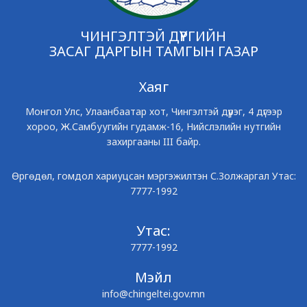
ЧИНГЭЛТЭЙ ДҮҮРГИЙН
ЗАСАГ ДАРГЫН ТАМГЫН ГАЗАР
Хаяг
Монгол Улс, Улаанбаатар хот, Чингэлтэй дүүрэг, 4 дүгээр
хороо, Ж.Самбуугийн гудамж-16, Нийслэлийн нутгийн
захиргааны III байр.
Өргөдөл, гомдол хариуцсан мэргэжилтэн С.Золжаргал Утас:
7777-1992
Утас:
7777-1992
Мэйл
info@chingeltei.gov.mn