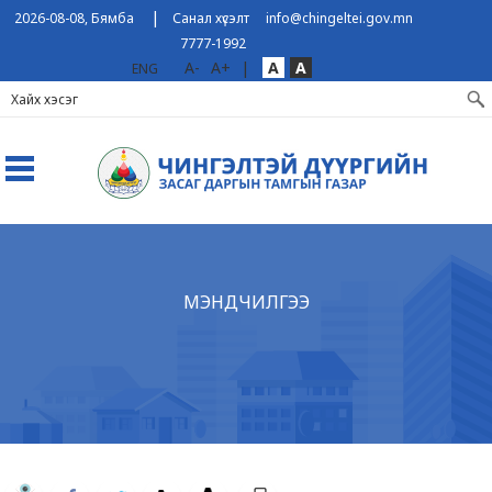
|
2026-08-08, Бямба
Санал хүсэлт
info@chingeltei.gov.mn
7777-1992
A-
A+
|
A
A
ENG
МЭНДЧИЛГЭЭ