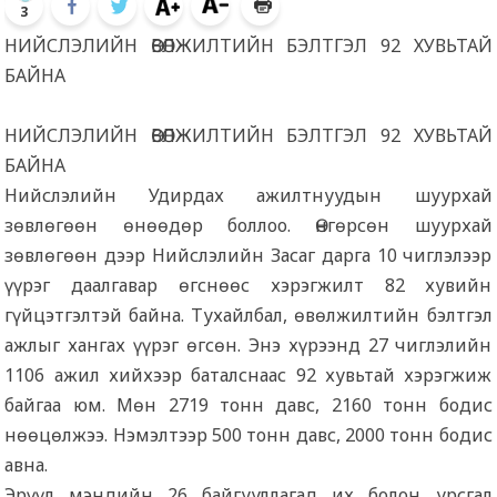
3
НИЙСЛЭЛИЙН ӨВӨЛЖИЛТИЙН БЭЛТГЭЛ 92 ХУВЬТАЙ
БАЙНА
НИЙСЛЭЛИЙН ӨВӨЛЖИЛТИЙН БЭЛТГЭЛ 92 ХУВЬТАЙ
БАЙНА
Нийслэлийн Удирдах ажилтнуудын шуурхай
зөвлөгөөн өнөөдөр боллоо. Өнгөрсөн шуурхай
зөвлөгөөн дээр Нийслэлийн Засаг дарга 10 чиглэлээр
үүрэг даалгавар өгснөөс хэрэгжилт 82 хувийн
гүйцэтгэлтэй байна. Тухайлбал, өвөлжилтийн бэлтгэл
ажлыг хангах үүрэг өгсөн. Энэ хүрээнд 27 чиглэлийн
1106 ажил хийхээр баталснаас 92 хувьтай хэрэгжиж
байгаа юм. Мөн 2719 тонн давс, 2160 тонн бодис
нөөцөлжээ. Нэмэлтээр 500 тонн давс, 2000 тонн бодис
авна.
Эрүүл мэндийн 26 байгууллагад их болон урсгал