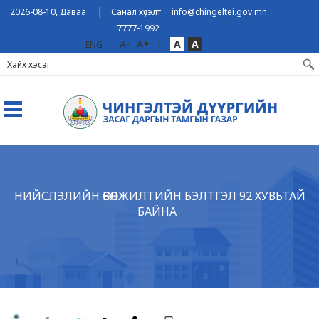
|
2026-08-10, Даваа
Санал хүсэлт
info@chingeltei.gov.mn
7777-1992
A-
A+
|
A
A
ENG
НИЙСЛЭЛИЙН ӨВӨЛЖИЛТИЙН БЭЛТГЭЛ 92 ХУВЬТАЙ
БАЙНА