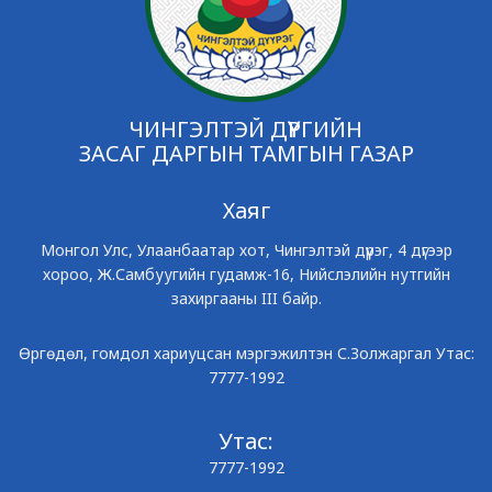
ЧИНГЭЛТЭЙ ДҮҮРГИЙН
ЗАСАГ ДАРГЫН ТАМГЫН ГАЗАР
Хаяг
Монгол Улс, Улаанбаатар хот, Чингэлтэй дүүрэг, 4 дүгээр
хороо, Ж.Самбуугийн гудамж-16, Нийслэлийн нутгийн
захиргааны III байр.
Өргөдөл, гомдол хариуцсан мэргэжилтэн С.Золжаргал Утас:
7777-1992
Утас:
7777-1992